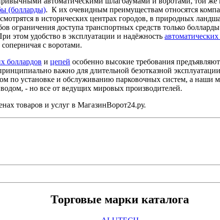
с привычными автоматическими шлагбаумами и воротами, той же 
бы (болларды)
. К их очевидным преимуществам относятся компак
смотрятся в исторических центрах городов, в природных ландша
бов ограничения доступа транспортных средств только болларды
При этом удобство в эксплуатации и надёжность
автоматических
 соперничая с воротами.
их боллардов
и
цепей
особенно высокие требования предъявляют
принципиально важно для длительной безотказной эксплуатации
 по установке и обслуживанию парковочных систем, а наши ме
одом, - но все от ведущих мировых производителей.
енах товаров и услуг в МагазинВорот24.ру.
Торговые марки каталога