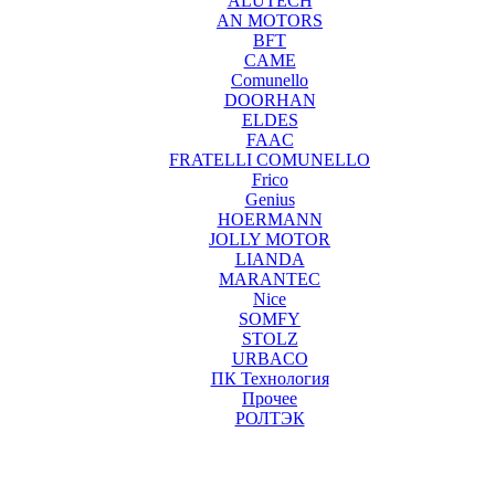
ALUTECH
AN MOTORS
BFT
CAME
Comunello
DOORHAN
ELDES
FAAC
FRATELLI COMUNELLO
Frico
Genius
HOERMANN
JOLLY MOTOR
LIANDA
MARANTEC
Nice
SOMFY
STOLZ
URBACO
ПК Технология
Прочее
РОЛТЭК