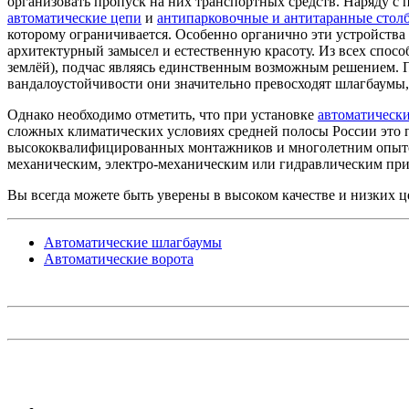
организовать пропуск на них транспортных средств. Наряду 
автоматические цепи
и
антипарковочные и антитаранные стол
которому ограничивается. Особенно органично эти устройства 
архитектурный замысел и естественную красоту. Из всех спосо
землёй), подчас являясь единственным возможным решением. 
вандалоустойчивости они значительно превосходят шлагбаумы,
Однако необходимо отметить, что при установке
автоматическ
сложных климатических условиях средней полосы России это 
высококвалифицированных монтажников и многолетним опытом
механическим, электро-механическим или гидравлическим прив
Вы всегда можете быть уверены в высоком качестве и низких ц
Автоматические шлагбаумы
Автоматические ворота