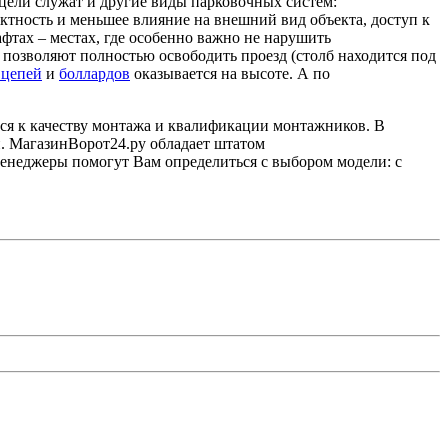
цели служат и другие виды парковочных систем:
тность и меньшее влияние на внешний вид объекта, доступ к
фтах – местах, где особенно важно не нарушить
 позволяют полностью освободить проезд (столб находится под
 цепей
и
боллардов
оказывается на высоте. А по
ся к качеству монтажа и квалификации монтажников. В
. МагазинВорот24.ру обладает штатом
неджеры помогут Вам определиться с выбором модели: с