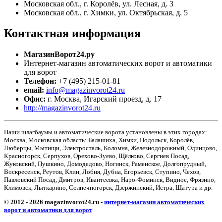
Московская обл., г. Королёв, ул. Лесная, д. 3
Московская обл., г. Химки, ул. Октябрьская, д. 5
Контактная
информация
МагазинВорот24.ру
Интернет-магазин автоматических ворот и автоматики
для ворот
Телефон:
+7 (495) 215-01-81
email:
info@magazinvorot24.ru
Офис:
г. Москва
,
Игарский проезд, д. 17
http://magazinvorot24.ru
Наши шлагбаумы и автоматические ворота установлены в этих городах:
Москва, Московская область: Балашиха, Химки, Подольск, Королёв,
Люберцы, Мытищи, Электросталь, Коломна, Железнодорожный, Одинцово,
Красногорск, Серпухов, Орехово-Зуево, Щёлково, Сергиев Посад,
Жуковский, Пушкино, Домодедово, Ногинск, Раменское, Долгопрудный,
Воскресенск, Реутов, Клин, Лобня, Дубна, Егорьевск, Ступино, Чехов,
Павловский Посад, Дмитров, Ивантеевка, Наро-Фоминск, Видное, Фрязино,
Климовск, Лыткарино, Солнечногорск, Дзержинский, Истра, Шатура и др.
© 2012 - 2026 magazinvorot24.ru -
интернет-магазин автоматических
ворот и автоматики для ворот