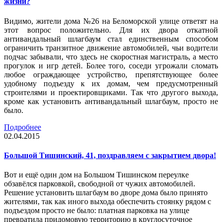
жизни?
Видимо, жители дома №26 на Беломорской улице ответят на
этот вопрос положительно. Для их двора откатной
антивандальный шлагбаум стал единственным способом
ограничить транзитное движение автомобилей, чьи водители
подчас забывали, что здесь не скоростная магистраль, а место
прогулок и игр детей. Более того, соседи угрожали сломать
любое ограждающее устройство, препятствующее более
удобному подъезду к их домам, чем предусмотренный
строителями и проектировщиками. Так что другого выхода,
кроме как установить антивандальный шлагбаум, просто не
было.
Подробнее
02.04.2015
Большой Тишинский, 41, поздравляем с закрытием двора!
Вот и ещё один дом на Большом Тишинском переулке
обзавёлся парковкой, свободной от чужих автомобилей.
Решение установить шлагбаум во дворе дома было принято
жителями, так как иного выхода обеспечить стоянку рядом с
подъездом просто не было: платная парковка на улице
превратила придомовую территорию в круглосуточное