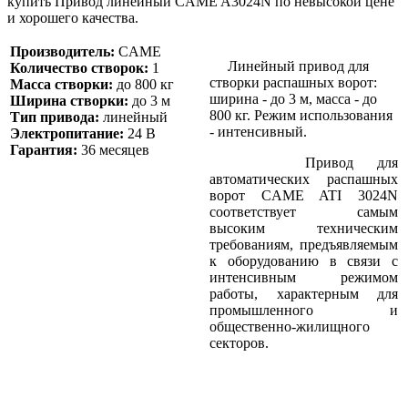
купить Привод линейный CAME A3024N по невысокой цене
и хорошего качества.
Производитель:
CAME
Линейный привод для
Количество створок:
1
створки распашных ворот:
Масса створки:
до 800 кг
ширина - до 3 м, масса - до
Ширина створки:
до 3 м
800 кг. Режим использования
Тип привода:
линейный
- интенсивный.
Электропитание:
24 В
Гарантия:
36 месяцев
Привод для
автоматических распашных
ворот CAME ATI 3024N
соответствует самым
высоким техническим
требованиям, предъявляемым
к оборудованию в связи с
интенсивным режимом
работы, характерным для
промышленного и
общественно-жилищного
секторов.