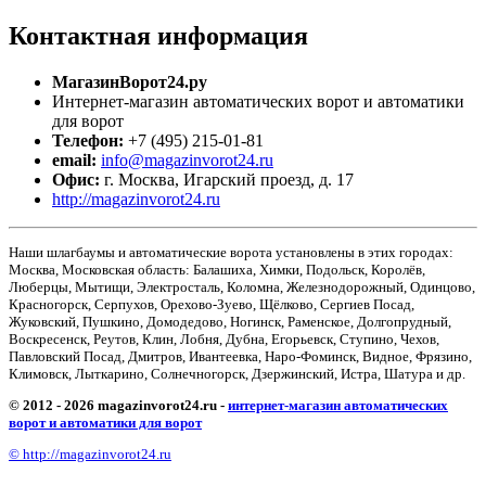
Контактная
информация
МагазинВорот24.ру
Интернет-магазин автоматических ворот и автоматики
для ворот
Телефон:
+7 (495) 215-01-81
email:
info@magazinvorot24.ru
Офис:
г. Москва
,
Игарский проезд, д. 17
http://magazinvorot24.ru
Наши шлагбаумы и автоматические ворота установлены в этих городах:
Москва, Московская область: Балашиха, Химки, Подольск, Королёв,
Люберцы, Мытищи, Электросталь, Коломна, Железнодорожный, Одинцово,
Красногорск, Серпухов, Орехово-Зуево, Щёлково, Сергиев Посад,
Жуковский, Пушкино, Домодедово, Ногинск, Раменское, Долгопрудный,
Воскресенск, Реутов, Клин, Лобня, Дубна, Егорьевск, Ступино, Чехов,
Павловский Посад, Дмитров, Ивантеевка, Наро-Фоминск, Видное, Фрязино,
Климовск, Лыткарино, Солнечногорск, Дзержинский, Истра, Шатура и др.
© 2012 - 2026 magazinvorot24.ru -
интернет-магазин автоматических
ворот и автоматики для ворот
© http://magazinvorot24.ru