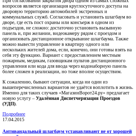
При согласовании закрытия двора одним из самых сложных
вопросов является организация круглосуточного доступа на
дворовую территорию автомобилей экстренных и
коммунальных служб. Согласовать и установить шлагбаум во
дворе, где есть пост охраны или консъерж в одном из
подъездов, не сложно: достаточно установить вызывную
панель и, при желании, видеокамеру рядом с проездом и
организовать дистанционное открывание шлагбаума. Также
можно вывести управление в квартиру одного или
нескольких жителей дома, если, конечно, они готовы взять на
себя эту функцию. Вариант с предоставлением местным
пожарным, медикам, газовщикам пультов дистанционного
управления или кода для ввода через кодонаборную панель
более сложен в реализации, но тоже вполне осуществим.
К сожалению, бывают ситуации, когда ни один из
вышеперечисленных вариантов не удаётся воплотить в жизнь.
Именно для таких случаев «МагазинВорот24.ру» предлагает
новую услугу –
Удалённая Диспетчеризация Проездов
(УДП)
.
Подробнее
17.04.2015
Антивандальный шлагбаум устанавливают не от хорошей