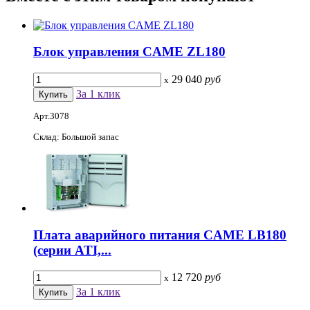
Блок управления CAME ZL180
29 040
руб
x
За 1 клик
Арт.3078
Склад: Большой запас
Плата аварийного питания CAME LB180
(серии ATI,...
12 720
руб
x
За 1 клик