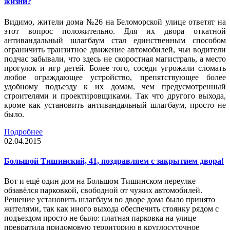
жизни?
Видимо, жители дома №26 на Беломорской улице ответят на
этот вопрос положительно. Для их двора откатной
антивандальный шлагбаум стал единственным способом
ограничить транзитное движение автомобилей, чьи водители
подчас забывали, что здесь не скоростная магистраль, а место
прогулок и игр детей. Более того, соседи угрожали сломать
любое ограждающее устройство, препятствующее более
удобному подъезду к их домам, чем предусмотренный
строителями и проектировщиками. Так что другого выхода,
кроме как установить антивандальный шлагбаум, просто не
было.
Подробнее
02.04.2015
Большой Тишинский, 41, поздравляем с закрытием двора!
Вот и ещё один дом на Большом Тишинском переулке
обзавёлся парковкой, свободной от чужих автомобилей.
Решение установить шлагбаум во дворе дома было принято
жителями, так как иного выхода обеспечить стоянку рядом с
подъездом просто не было: платная парковка на улице
превратила придомовую территорию в круглосуточное