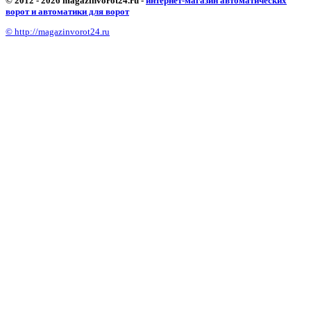
© 2012 - 2026 magazinvorot24.ru -
интернет-магазин автоматических
ворот и автоматики для ворот
© http://magazinvorot24.ru