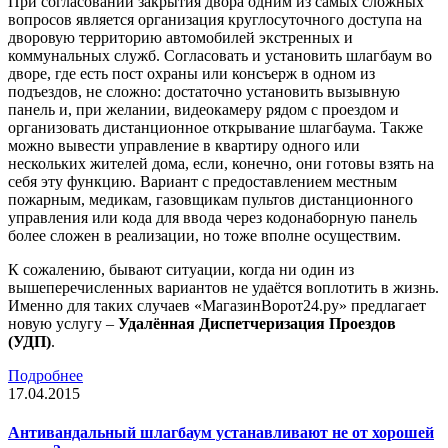
При согласовании закрытия двора одним из самых сложных
вопросов является организация круглосуточного доступа на
дворовую территорию автомобилей экстренных и
коммунальных служб. Согласовать и установить шлагбаум во
дворе, где есть пост охраны или консъерж в одном из
подъездов, не сложно: достаточно установить вызывную
панель и, при желании, видеокамеру рядом с проездом и
организовать дистанционное открывание шлагбаума. Также
можно вывести управление в квартиру одного или
нескольких жителей дома, если, конечно, они готовы взять на
себя эту функцию. Вариант с предоставлением местным
пожарным, медикам, газовщикам пультов дистанционного
управления или кода для ввода через кодонаборную панель
более сложен в реализации, но тоже вполне осуществим.
К сожалению, бывают ситуации, когда ни один из
вышеперечисленных вариантов не удаётся воплотить в жизнь.
Именно для таких случаев «МагазинВорот24.ру» предлагает
новую услугу –
Удалённая Диспетчеризация Проездов
(УДП)
.
Подробнее
17.04.2015
Антивандальный шлагбаум устанавливают не от хорошей