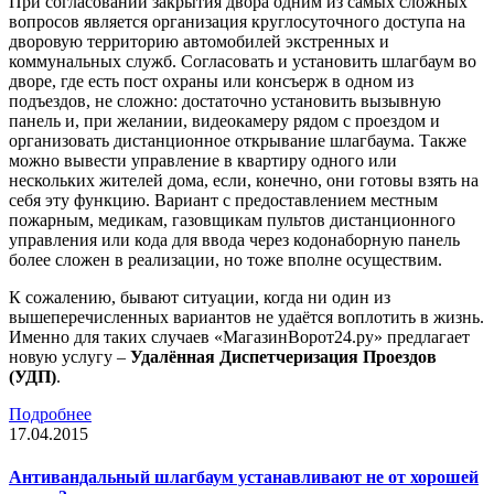
При согласовании закрытия двора одним из самых сложных
вопросов является организация круглосуточного доступа на
дворовую территорию автомобилей экстренных и
коммунальных служб. Согласовать и установить шлагбаум во
дворе, где есть пост охраны или консъерж в одном из
подъездов, не сложно: достаточно установить вызывную
панель и, при желании, видеокамеру рядом с проездом и
организовать дистанционное открывание шлагбаума. Также
можно вывести управление в квартиру одного или
нескольких жителей дома, если, конечно, они готовы взять на
себя эту функцию. Вариант с предоставлением местным
пожарным, медикам, газовщикам пультов дистанционного
управления или кода для ввода через кодонаборную панель
более сложен в реализации, но тоже вполне осуществим.
К сожалению, бывают ситуации, когда ни один из
вышеперечисленных вариантов не удаётся воплотить в жизнь.
Именно для таких случаев «МагазинВорот24.ру» предлагает
новую услугу –
Удалённая Диспетчеризация Проездов
(УДП)
.
Подробнее
17.04.2015
Антивандальный шлагбаум устанавливают не от хорошей