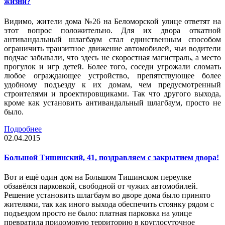
жизни?
Видимо, жители дома №26 на Беломорской улице ответят на
этот вопрос положительно. Для их двора откатной
антивандальный шлагбаум стал единственным способом
ограничить транзитное движение автомобилей, чьи водители
подчас забывали, что здесь не скоростная магистраль, а место
прогулок и игр детей. Более того, соседи угрожали сломать
любое ограждающее устройство, препятствующее более
удобному подъезду к их домам, чем предусмотренный
строителями и проектировщиками. Так что другого выхода,
кроме как установить антивандальный шлагбаум, просто не
было.
Подробнее
02.04.2015
Большой Тишинский, 41, поздравляем с закрытием двора!
Вот и ещё один дом на Большом Тишинском переулке
обзавёлся парковкой, свободной от чужих автомобилей.
Решение установить шлагбаум во дворе дома было принято
жителями, так как иного выхода обеспечить стоянку рядом с
подъездом просто не было: платная парковка на улице
превратила придомовую территорию в круглосуточное