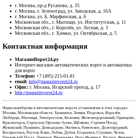
г. Москва, пр-д Русанова, д. 35
г. Москва, г. Зеленоград, ул. Заводская, д. 16А
г. Москва, ул. Б. Марфинская, д. 6
Московская обл., г. Мытищи, ул. Институтская, д. 11
Московская обл., г. Королёв, ул. Лесная, д. 3
Московская обл., г. Химки, ул. Октябрьская, д. 5
Контактная
информация
МагазинВорот24.ру
Интернет-магазин автоматических ворот и автоматики
для ворот
Телефон:
+7 (495) 215-01-81
email:
info@magazinvorot24.ru
Офис:
г. Москва
,
Игарский проезд, д. 17
http://magazinvorot24.ru
Наши шлагбаумы и автоматические ворота установлены в этих городах:
Москва, Московская область: Балашиха, Химки, Подольск, Королёв,
Люберцы, Мытищи, Электросталь, Коломна, Железнодорожный, Одинцово,
Красногорск, Серпухов, Орехово-Зуево, Щёлково, Сергиев Посад,
Жуковский, Пушкино, Домодедово, Ногинск, Раменское, Долгопрудный,
Воскресенск, Реутов, Клин, Лобня, Дубна, Егорьевск, Ступино, Чехов,
Павловский Посад, Дмитров, Ивантеевка, Наро-Фоминск, Видное, Фрязино,