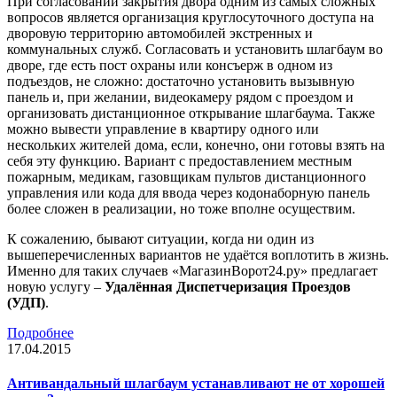
При согласовании закрытия двора одним из самых сложных
вопросов является организация круглосуточного доступа на
дворовую территорию автомобилей экстренных и
коммунальных служб. Согласовать и установить шлагбаум во
дворе, где есть пост охраны или консъерж в одном из
подъездов, не сложно: достаточно установить вызывную
панель и, при желании, видеокамеру рядом с проездом и
организовать дистанционное открывание шлагбаума. Также
можно вывести управление в квартиру одного или
нескольких жителей дома, если, конечно, они готовы взять на
себя эту функцию. Вариант с предоставлением местным
пожарным, медикам, газовщикам пультов дистанционного
управления или кода для ввода через кодонаборную панель
более сложен в реализации, но тоже вполне осуществим.
К сожалению, бывают ситуации, когда ни один из
вышеперечисленных вариантов не удаётся воплотить в жизнь.
Именно для таких случаев «МагазинВорот24.ру» предлагает
новую услугу –
Удалённая Диспетчеризация Проездов
(УДП)
.
Подробнее
17.04.2015
Антивандальный шлагбаум устанавливают не от хорошей