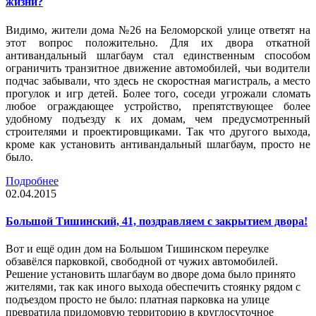
жизни?
Видимо, жители дома №26 на Беломорской улице ответят на
этот вопрос положительно. Для их двора откатной
антивандальный шлагбаум стал единственным способом
ограничить транзитное движение автомобилей, чьи водители
подчас забывали, что здесь не скоростная магистраль, а место
прогулок и игр детей. Более того, соседи угрожали сломать
любое ограждающее устройство, препятствующее более
удобному подъезду к их домам, чем предусмотренный
строителями и проектировщиками. Так что другого выхода,
кроме как установить антивандальный шлагбаум, просто не
было.
Подробнее
02.04.2015
Большой Тишинский, 41, поздравляем с закрытием двора!
Вот и ещё один дом на Большом Тишинском переулке
обзавёлся парковкой, свободной от чужих автомобилей.
Решение установить шлагбаум во дворе дома было принято
жителями, так как иного выхода обеспечить стоянку рядом с
подъездом просто не было: платная парковка на улице
превратила придомовую территорию в круглосуточное