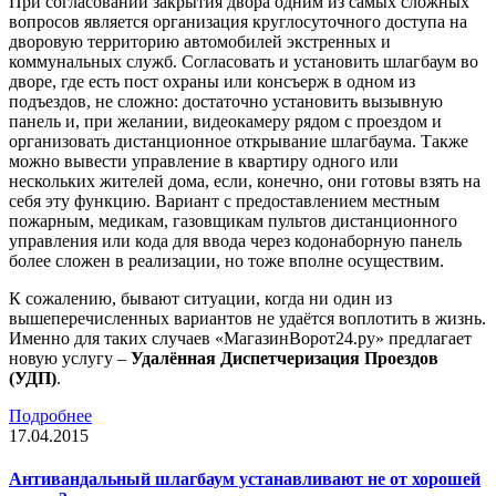
При согласовании закрытия двора одним из самых сложных
вопросов является организация круглосуточного доступа на
дворовую территорию автомобилей экстренных и
коммунальных служб. Согласовать и установить шлагбаум во
дворе, где есть пост охраны или консъерж в одном из
подъездов, не сложно: достаточно установить вызывную
панель и, при желании, видеокамеру рядом с проездом и
организовать дистанционное открывание шлагбаума. Также
можно вывести управление в квартиру одного или
нескольких жителей дома, если, конечно, они готовы взять на
себя эту функцию. Вариант с предоставлением местным
пожарным, медикам, газовщикам пультов дистанционного
управления или кода для ввода через кодонаборную панель
более сложен в реализации, но тоже вполне осуществим.
К сожалению, бывают ситуации, когда ни один из
вышеперечисленных вариантов не удаётся воплотить в жизнь.
Именно для таких случаев «МагазинВорот24.ру» предлагает
новую услугу –
Удалённая Диспетчеризация Проездов
(УДП)
.
Подробнее
17.04.2015
Антивандальный шлагбаум устанавливают не от хорошей