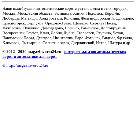
Наши шлагбаумы и автоматические ворота установлены в этих городах:
Москва, Московская область: Балашиха, Химки, Подольск, Королёв,
Люберцы, Мытищи, Электросталь, Коломна, Железнодорожный, Одинцово,
Красногорск, Серпухов, Орехово-Зуево, Щёлково, Сергиев Посад,
Жуковский, Пушкино, Домодедово, Ногинск, Раменское, Долгопрудный,
Воскресенск, Реутов, Клин, Лобня, Дубна, Егорьевск, Ступино, Чехов,
Павловский Посад, Дмитров, Ивантеевка, Наро-Фоминск, Видное, Фрязино,
Климовск, Лыткарино, Солнечногорск, Дзержинский, Истра, Шатура и др.
© 2012 - 2026 magazinvorot24.ru -
интернет-магазин автоматических
ворот и автоматики для ворот
© http://magazinvorot24.ru