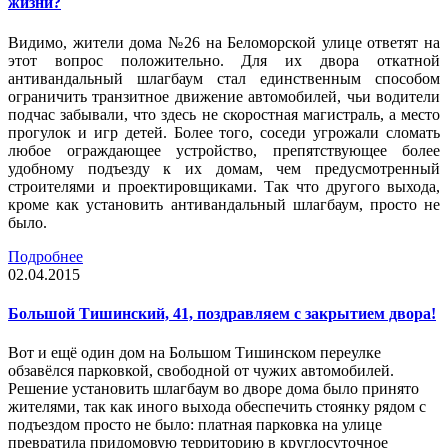
жизни?
Видимо, жители дома №26 на Беломорской улице ответят на
этот вопрос положительно. Для их двора откатной
антивандальный шлагбаум стал единственным способом
ограничить транзитное движение автомобилей, чьи водители
подчас забывали, что здесь не скоростная магистраль, а место
прогулок и игр детей. Более того, соседи угрожали сломать
любое ограждающее устройство, препятствующее более
удобному подъезду к их домам, чем предусмотренный
строителями и проектировщиками. Так что другого выхода,
кроме как установить антивандальный шлагбаум, просто не
было.
Подробнее
02.04.2015
Большой Тишинский, 41, поздравляем с закрытием двора!
Вот и ещё один дом на Большом Тишинском переулке
обзавёлся парковкой, свободной от чужих автомобилей.
Решение установить шлагбаум во дворе дома было принято
жителями, так как иного выхода обеспечить стоянку рядом с
подъездом просто не было: платная парковка на улице
превратила придомовую территорию в круглосуточное