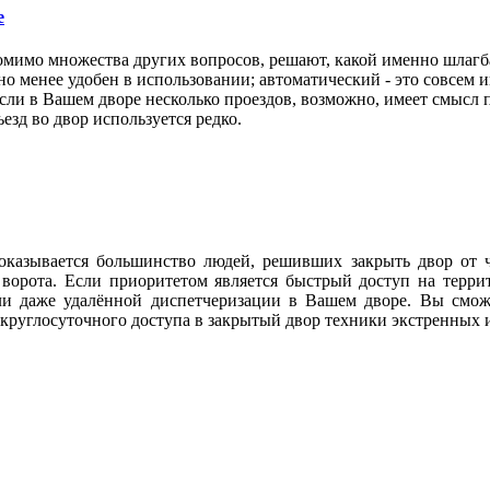
е
омимо множества других вопросов, решают, какой именно шлагб
но менее удобен в использовании; автоматический - это совсем и
и в Вашем дворе несколько проездов, возможно, имеет смысл п
езд во двор используется редко.
 оказывается большинство людей, решивших закрыть двор от 
ие ворота. Если приоритетом является быстрый доступ на тер
и даже удалённой диспетчеризации в Вашем дворе. Вы сможе
круглосуточного доступа в закрытый двор техники экстренных 