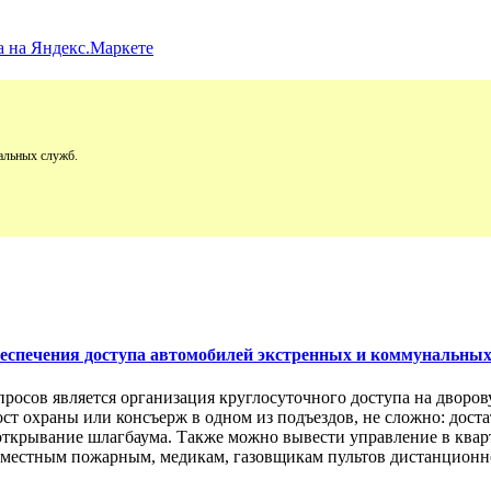
альных служб.
обеспечения доступа автомобилей экстренных и коммунальны
просов является организация круглосуточного доступа на двор
пост охраны или консъерж в одном из подъездов, не сложно: дос
открывание шлагбаума. Также можно вывести управление в кварт
м местным пожарным, медикам, газовщикам пультов дистанционно