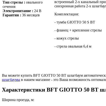
встроенный 2-х канальный прие
Тип стрелы :
овального
синхронная работа 2-х шлагбау
сечения
Электропитание :
24 В
Комплектация:
Гарантия :
36 месяцев
- тумба GIOTTO 50 S BT
- фланец + крепление стрелы
- кожух стрелы
- стрела овальная 6,4 м
Вы можете купить BFT GIOTTO 50 BT шлагбаум автоматический
шлагбаумы
в нашем магазине - это Ваша возможность оптимал
Характеристики
BFT GIOTTO 50 BT шл
Ширина проезда, м: