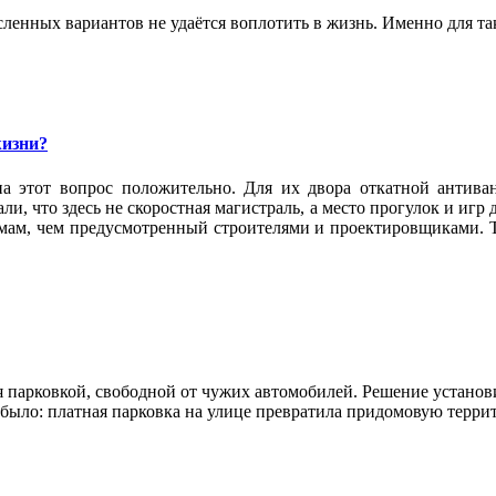
ленных вариантов не удаётся воплотить в жизнь. Именно для та
жизни?
а этот вопрос положительно. Для их двора откатной антива
и, что здесь не скоростная магистраль, а место прогулок и игр
омам, чем предусмотренный строителями и проектировщиками. Т
 парковкой, свободной от чужих автомобилей. Решение установи
е было: платная парковка на улице превратила придомовую терр