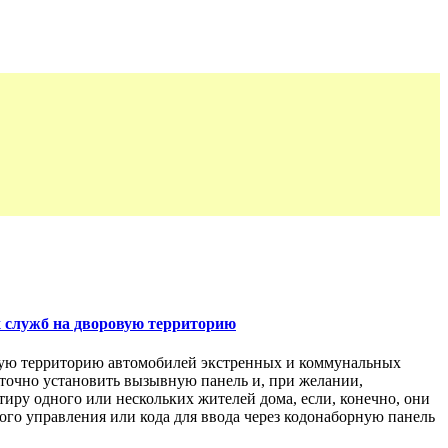
х служб на дворовую территорию
овую территорию автомобилей экстренных и коммунальных
таточно установить вызывную панель и, при желании,
иру одного или нескольких жителей дома, если, конечно, они
го управления или кода для ввода через кодонаборную панель