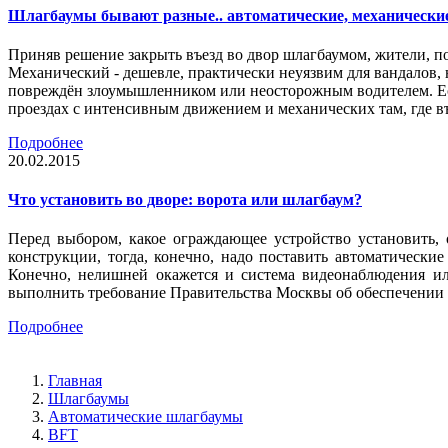
Шлагбаумы бывают разные.. автоматические, механически
Приняв решение закрыть въезд во двор шлагбаумом, жители, п
Механический - дешевле, практически неуязвим для вандалов, 
повреждён злоумышленником или неосторожным водителем. Есл
проездах с интенсивным движением и механических там, где въ
Подробнее
20.02.2015
Что установить во дворе: ворота или шлагбаум?
Перед выбором, какое ограждающее устройство установить,
конструкции, тогда, конечно, надо поставить автоматическ
Конечно, нелишней окажется и система видеонаблюдения ил
выполнить требование Правительства Москвы об обеспечении 
Подробнее
Главная
Шлагбаумы
Автоматические шлагбаумы
BFT