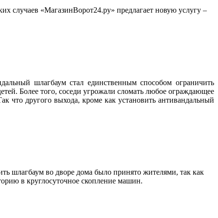
ких случаев «МагазинВорот24.ру» предлагает новую услугу –
ндальный шлагбаум стал единственным способом ограничить
 детей. Более того, соседи угрожали сломать любое ограждающее
ак что другого выхода, кроме как установить антивандальный
ть шлагбаум во дворе дома было принято жителями, так как
иторию в круглосуточное скопление машин.