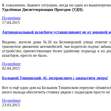
К сожалению, бывают ситуации, когда ни один из вышеперечис
Удалённая Диспетчеризация Проездов (УДП)
.
Подробнее
17.04.2015
Антивандальный шлагбаум устанавливают не от хорошей 
Видимо, жители дома №26 на Беломорской улице ответят н
транзитное движение автомобилей, чьи водители подчас забывал
устройство, препятствующее более удобному подъезду к их д
шлагбаум, просто не было.
Подробнее
02.04.2015
Большой Тишинский, 41, поздравляем с закрытием двора!
Вот и ещё один дом на Большом Тишинском переулке обзавёлся
иного выхода обеспечить стоянку рядом с подъездом просто н
Подробнее
23.03.2015