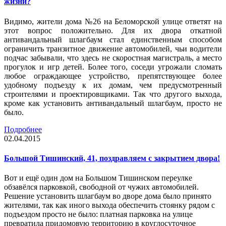
жизни?
Видимо, жители дома №26 на Беломорской улице ответят на
этот вопрос положительно. Для их двора откатной
антивандальный шлагбаум стал единственным способом
ограничить транзитное движение автомобилей, чьи водители
подчас забывали, что здесь не скоростная магистраль, а место
прогулок и игр детей. Более того, соседи угрожали сломать
любое ограждающее устройство, препятствующее более
удобному подъезду к их домам, чем предусмотренный
строителями и проектировщиками. Так что другого выхода,
кроме как установить антивандальный шлагбаум, просто не
было.
Подробнее
02.04.2015
Большой Тишинский, 41, поздравляем с закрытием двора!
Вот и ещё один дом на Большом Тишинском переулке
обзавёлся парковкой, свободной от чужих автомобилей.
Решение установить шлагбаум во дворе дома было принято
жителями, так как иного выхода обеспечить стоянку рядом с
подъездом просто не было: платная парковка на улице
превратила придомовую территорию в круглосуточное