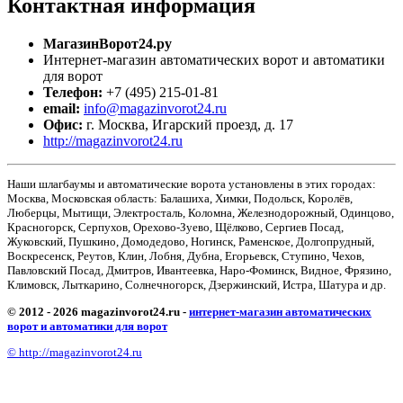
Контактная
информация
МагазинВорот24.ру
Интернет-магазин автоматических ворот и автоматики
для ворот
Телефон:
+7 (495) 215-01-81
email:
info@magazinvorot24.ru
Офис:
г. Москва
,
Игарский проезд, д. 17
http://magazinvorot24.ru
Наши шлагбаумы и автоматические ворота установлены в этих городах:
Москва, Московская область: Балашиха, Химки, Подольск, Королёв,
Люберцы, Мытищи, Электросталь, Коломна, Железнодорожный, Одинцово,
Красногорск, Серпухов, Орехово-Зуево, Щёлково, Сергиев Посад,
Жуковский, Пушкино, Домодедово, Ногинск, Раменское, Долгопрудный,
Воскресенск, Реутов, Клин, Лобня, Дубна, Егорьевск, Ступино, Чехов,
Павловский Посад, Дмитров, Ивантеевка, Наро-Фоминск, Видное, Фрязино,
Климовск, Лыткарино, Солнечногорск, Дзержинский, Истра, Шатура и др.
© 2012 - 2026 magazinvorot24.ru -
интернет-магазин автоматических
ворот и автоматики для ворот
© http://magazinvorot24.ru