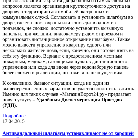
При согласовании закрытия двора одним из самых сложных
вопросов является организация круглосуточного доступа на
дворовую территорию автомобилей экстренных и
коммунальных служб. Согласовать и установить шлагбаум во
дворе, где есть пост охраны или консъерж в одном из
подъездов, не сложно: достаточно установить вызывную
панель и, при желании, видеокамеру рядом с проездом и
организовать дистанционное открывание шлагбаума. Также
можно вывести управление в квартиру одного или
нескольких жителей дома, если, конечно, они готовы взять на
себя эту функцию. Вариант с предоставлением местным
пожарным, медикам, газовщикам пультов дистанционного
управления или кода для ввода через кодонаборную панель
более сложен в реализации, но тоже вполне осуществим.
К сожалению, бывают ситуации, когда ни один из
вышеперечисленных вариантов не удаётся воплотить в жизнь.
Именно для таких случаев «МагазинВорот24.ру» предлагает
новую услугу –
Удалённая Диспетчеризация Проездов
(УДП)
.
Подробнее
17.04.2015
Антивандальный шлагбаум устанавливают не от хорошей