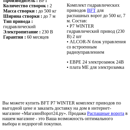
Производитель :
BFT
Комплект гидравлических
Количество створок :
2
приводов
BFT
для
Масса створки :
до 500 кг
распашных ворот до 500 кг, 7
Ширина створки :
до 7 м
м. Состав:
Тип привода :
• P7 WINTER
гидравлический
гидравлический привод (230
Электропитание :
230 В
В) 2 шт
Гарантия :
60 месяцев
• ALCOR-N блок управления
со встроенным
радиоуправлением
• ЕВРЕ 24 электрозамок 24В
• плата ME для электрозамка
Вы можете купить BFT P7 WINTER комплект приводов по
выгодной цене и заказать доставку на дом в интернет-
магазине «МагазинВорот24.ру». Продажа
Распашные ворота
в
нашем магазине - это Ваша возможность оптимального
выбора и недорогой покупки.