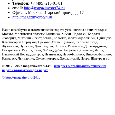
Телефон:
+7 (495) 215-01-81
email:
info@magazinvorot24.ru
Офис:
г. Москва
,
Игарский проезд, д. 17
http://magazinvorot24.ru
Наши шлагбаумы и автоматические ворота установлены в этих городах:
Москва, Московская область: Балашиха, Химки, Подольск, Королёв,
Люберцы, Мытищи, Электросталь, Коломна, Железнодорожный, Одинцово,
Красногорск, Серпухов, Орехово-Зуево, Щёлково, Сергиев Посад,
Жуковский, Пушкино, Домодедово, Ногинск, Раменское, Долгопрудный,
Воскресенск, Реутов, Клин, Лобня, Дубна, Егорьевск, Ступино, Чехов,
Павловский Посад, Дмитров, Ивантеевка, Наро-Фоминск, Видное, Фрязино,
Климовск, Лыткарино, Солнечногорск, Дзержинский, Истра, Шатура и др.
© 2012 - 2026 magazinvorot24.ru -
интернет-магазин автоматических
ворот и автоматики для ворот
© http://magazinvorot24.ru