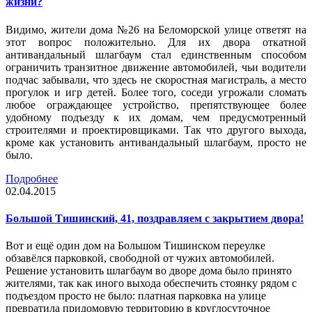
жизни?
Видимо, жители дома №26 на Беломорской улице ответят на
этот вопрос положительно. Для их двора откатной
антивандальный шлагбаум стал единственным способом
ограничить транзитное движение автомобилей, чьи водители
подчас забывали, что здесь не скоростная магистраль, а место
прогулок и игр детей. Более того, соседи угрожали сломать
любое ограждающее устройство, препятствующее более
удобному подъезду к их домам, чем предусмотренный
строителями и проектировщиками. Так что другого выхода,
кроме как установить антивандальный шлагбаум, просто не
было.
Подробнее
02.04.2015
Большой Тишинский, 41, поздравляем с закрытием двора!
Вот и ещё один дом на Большом Тишинском переулке
обзавёлся парковкой, свободной от чужих автомобилей.
Решение установить шлагбаум во дворе дома было принято
жителями, так как иного выхода обеспечить стоянку рядом с
подъездом просто не было: платная парковка на улице
превратила придомовую территорию в круглосуточное