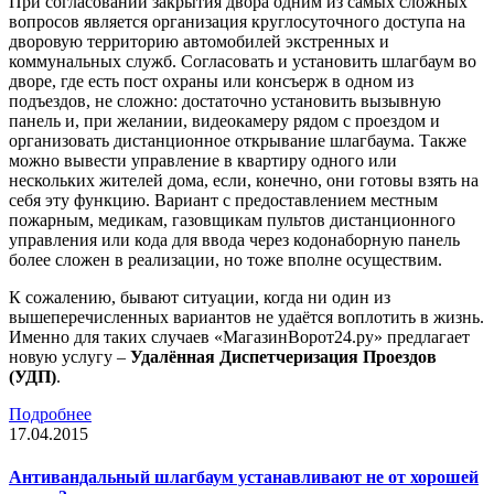
При согласовании закрытия двора одним из самых сложных
вопросов является организация круглосуточного доступа на
дворовую территорию автомобилей экстренных и
коммунальных служб. Согласовать и установить шлагбаум во
дворе, где есть пост охраны или консъерж в одном из
подъездов, не сложно: достаточно установить вызывную
панель и, при желании, видеокамеру рядом с проездом и
организовать дистанционное открывание шлагбаума. Также
можно вывести управление в квартиру одного или
нескольких жителей дома, если, конечно, они готовы взять на
себя эту функцию. Вариант с предоставлением местным
пожарным, медикам, газовщикам пультов дистанционного
управления или кода для ввода через кодонаборную панель
более сложен в реализации, но тоже вполне осуществим.
К сожалению, бывают ситуации, когда ни один из
вышеперечисленных вариантов не удаётся воплотить в жизнь.
Именно для таких случаев «МагазинВорот24.ру» предлагает
новую услугу –
Удалённая Диспетчеризация Проездов
(УДП)
.
Подробнее
17.04.2015
Антивандальный шлагбаум устанавливают не от хорошей