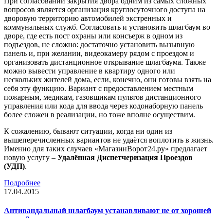
При согласовании закрытия двора одним из самых сложных
вопросов является организация круглосуточного доступа на
дворовую территорию автомобилей экстренных и
коммунальных служб. Согласовать и установить шлагбаум во
дворе, где есть пост охраны или консъерж в одном из
подъездов, не сложно: достаточно установить вызывную
панель и, при желании, видеокамеру рядом с проездом и
организовать дистанционное открывание шлагбаума. Также
можно вывести управление в квартиру одного или
нескольких жителей дома, если, конечно, они готовы взять на
себя эту функцию. Вариант с предоставлением местным
пожарным, медикам, газовщикам пультов дистанционного
управления или кода для ввода через кодонаборную панель
более сложен в реализации, но тоже вполне осуществим.
К сожалению, бывают ситуации, когда ни один из
вышеперечисленных вариантов не удаётся воплотить в жизнь.
Именно для таких случаев «МагазинВорот24.ру» предлагает
новую услугу –
Удалённая Диспетчеризация Проездов
(УДП)
.
Подробнее
17.04.2015
Антивандальный шлагбаум устанавливают не от хорошей