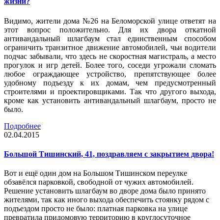
жизни?
Видимо, жители дома №26 на Беломорской улице ответят на
этот вопрос положительно. Для их двора откатной
антивандальный шлагбаум стал единственным способом
ограничить транзитное движение автомобилей, чьи водители
подчас забывали, что здесь не скоростная магистраль, а место
прогулок и игр детей. Более того, соседи угрожали сломать
любое ограждающее устройство, препятствующее более
удобному подъезду к их домам, чем предусмотренный
строителями и проектировщиками. Так что другого выхода,
кроме как установить антивандальный шлагбаум, просто не
было.
Подробнее
02.04.2015
Большой Тишинский, 41, поздравляем с закрытием двора!
Вот и ещё один дом на Большом Тишинском переулке
обзавёлся парковкой, свободной от чужих автомобилей.
Решение установить шлагбаум во дворе дома было принято
жителями, так как иного выхода обеспечить стоянку рядом с
подъездом просто не было: платная парковка на улице
превратила придомовую территорию в круглосуточное