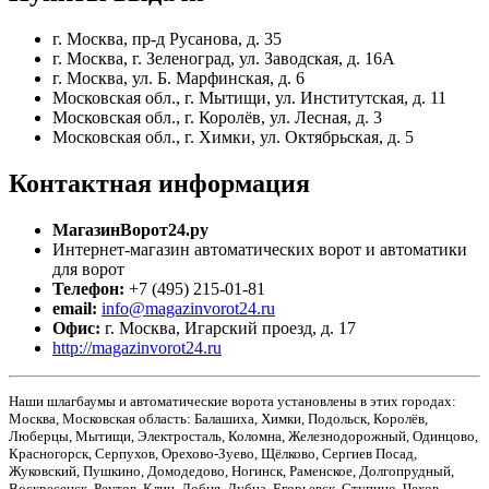
г. Москва, пр-д Русанова, д. 35
г. Москва, г. Зеленоград, ул. Заводская, д. 16А
г. Москва, ул. Б. Марфинская, д. 6
Московская обл., г. Мытищи, ул. Институтская, д. 11
Московская обл., г. Королёв, ул. Лесная, д. 3
Московская обл., г. Химки, ул. Октябрьская, д. 5
Контактная
информация
МагазинВорот24.ру
Интернет-магазин автоматических ворот и автоматики
для ворот
Телефон:
+7 (495) 215-01-81
email:
info@magazinvorot24.ru
Офис:
г. Москва
,
Игарский проезд, д. 17
http://magazinvorot24.ru
Наши шлагбаумы и автоматические ворота установлены в этих городах:
Москва, Московская область: Балашиха, Химки, Подольск, Королёв,
Люберцы, Мытищи, Электросталь, Коломна, Железнодорожный, Одинцово,
Красногорск, Серпухов, Орехово-Зуево, Щёлково, Сергиев Посад,
Жуковский, Пушкино, Домодедово, Ногинск, Раменское, Долгопрудный,
Воскресенск, Реутов, Клин, Лобня, Дубна, Егорьевск, Ступино, Чехов,