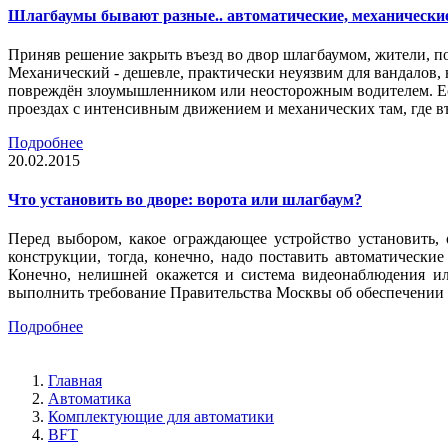
Шлагбаумы бывают разные.. автоматические, механически
Приняв решение закрыть въезд во двор шлагбаумом, жители, п
Механический - дешевле, практически неуязвим для вандалов, 
повреждён злоумышленником или неосторожным водителем. Есл
проездах с интенсивным движением и механических там, где въ
Подробнее
20.02.2015
Что установить во дворе: ворота или шлагбаум?
Перед выбором, какое ограждающее устройство установить,
конструкции, тогда, конечно, надо поставить автоматическ
Конечно, нелишней окажется и система видеонаблюдения ил
выполнить требование Правительства Москвы об обеспечении 
Подробнее
Главная
Автоматика
Комплектующие для автоматики
BFT