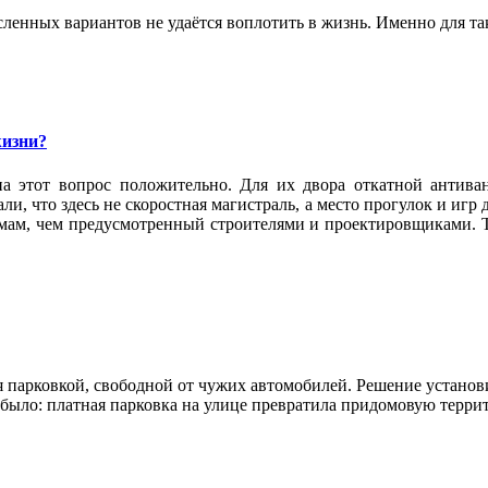
ленных вариантов не удаётся воплотить в жизнь. Именно для та
жизни?
а этот вопрос положительно. Для их двора откатной антива
и, что здесь не скоростная магистраль, а место прогулок и игр
омам, чем предусмотренный строителями и проектировщиками. Т
 парковкой, свободной от чужих автомобилей. Решение установи
е было: платная парковка на улице превратила придомовую терр