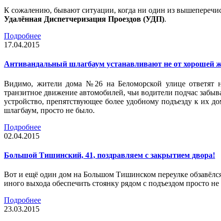
К сожалению, бывают ситуации, когда ни один из вышеперечис
Удалённая Диспетчеризация Проездов (УДП)
.
Подробнее
17.04.2015
Антивандальный шлагбаум устанавливают не от хорошей 
Видимо, жители дома №26 на Беломорской улице ответят н
транзитное движение автомобилей, чьи водители подчас забывал
устройство, препятствующее более удобному подъезду к их д
шлагбаум, просто не было.
Подробнее
02.04.2015
Большой Тишинский, 41, поздравляем с закрытием двора!
Вот и ещё один дом на Большом Тишинском переулке обзавёлся
иного выхода обеспечить стоянку рядом с подъездом просто н
Подробнее
23.03.2015