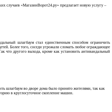
ких случаев «МагазинВорот24.ру» предлагает новую услугу –
ндальный шлагбаум стал единственным способом ограничить
 детей. Более того, соседи угрожали сломать любое ограждающее
ак что другого выхода, кроме как установить антивандальный
ть шлагбаум во дворе дома было принято жителями, так как
иторию в круглосуточное скопление машин.