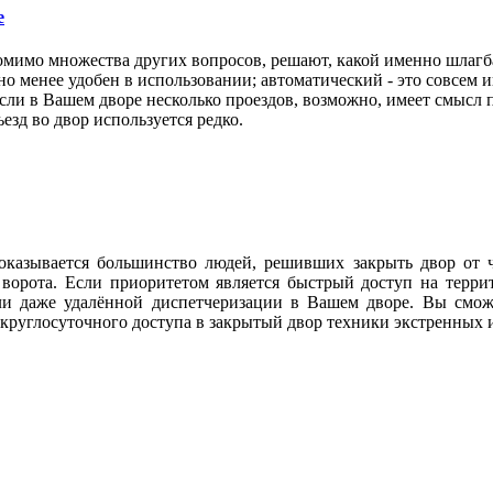
е
омимо множества других вопросов, решают, какой именно шлагб
но менее удобен в использовании; автоматический - это совсем и
и в Вашем дворе несколько проездов, возможно, имеет смысл п
езд во двор используется редко.
 оказывается большинство людей, решивших закрыть двор от 
ие ворота. Если приоритетом является быстрый доступ на тер
и даже удалённой диспетчеризации в Вашем дворе. Вы сможе
круглосуточного доступа в закрытый двор техники экстренных 