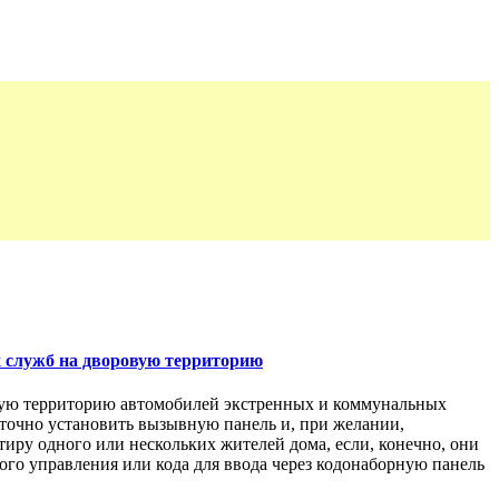
х служб на дворовую территорию
овую территорию автомобилей экстренных и коммунальных
таточно установить вызывную панель и, при желании,
иру одного или нескольких жителей дома, если, конечно, они
го управления или кода для ввода через кодонаборную панель