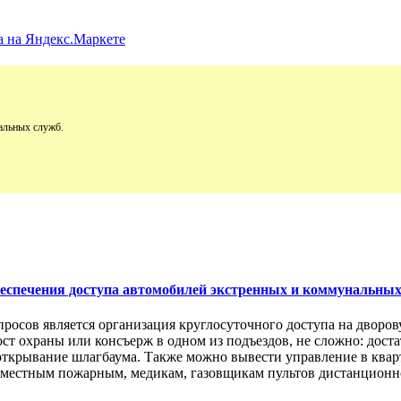
альных служб.
обеспечения доступа автомобилей экстренных и коммунальны
просов является организация круглосуточного доступа на двор
пост охраны или консъерж в одном из подъездов, не сложно: дос
открывание шлагбаума. Также можно вывести управление в кварт
м местным пожарным, медикам, газовщикам пультов дистанционно