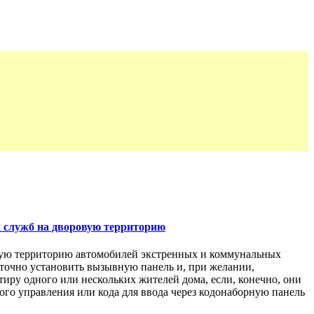
х служб на дворовую территорию
овую территорию автомобилей экстренных и коммунальных
таточно установить вызывную панель и, при желании,
иру одного или нескольких жителей дома, если, конечно, они
го управления или кода для ввода через кодонаборную панель