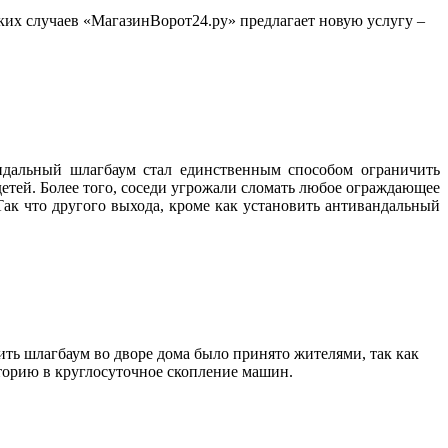
ких случаев «МагазинВорот24.ру» предлагает новую услугу –
ндальный шлагбаум стал единственным способом ограничить
 детей. Более того, соседи угрожали сломать любое ограждающее
ак что другого выхода, кроме как установить антивандальный
ть шлагбаум во дворе дома было принято жителями, так как
иторию в круглосуточное скопление машин.