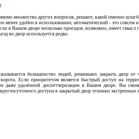
е
омимо множества других вопросов, решают, какой именно шлагб
но менее удобен в использовании; автоматический - это совсем и
и в Вашем дворе несколько проездов, возможно, имеет смысл п
езд во двор используется редко.
 оказывается большинство людей, решивших закрыть двор от 
ие ворота. Если приоритетом является быстрый доступ на тер
и даже удалённой диспетчеризации в Вашем дворе. Вы сможе
круглосуточного доступа в закрытый двор техники экстренных 