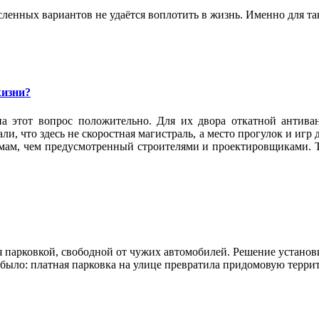
ленных вариантов не удаётся воплотить в жизнь. Именно для та
жизни?
а этот вопрос положительно. Для их двора откатной антива
и, что здесь не скоростная магистраль, а место прогулок и игр
омам, чем предусмотренный строителями и проектировщиками. Т
 парковкой, свободной от чужих автомобилей. Решение установи
е было: платная парковка на улице превратила придомовую терр