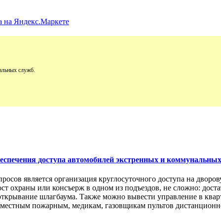
альных служб.
обеспечения доступа автомобилей экстренных и коммунальны
просов является организация круглосуточного доступа на двор
пост охраны или консъерж в одном из подъездов, не сложно: дос
открывание шлагбаума. Также можно вывести управление в кварт
м местным пожарным, медикам, газовщикам пультов дистанционно