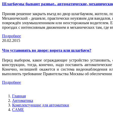
Шлагбаумы бывают разные.. автоматические, механически
Приняв решение закрыть въезд во двор шлагбаумом, жители, п
Механический - дешевле, практически неуязвим для вандалов, 
повреждён злоумышленником или неосторожным водителем. Есл
проездах с интенсивным движением и механических там, где въ
Подробнее
20.02.2015
Что установить во дворе: ворота или шлагбаум?
Перед выбором, какое ограждающее устройство установить,
конструкции, тогда, конечно, надо поставить автоматическ
Конечно, нелишней окажется и система видеонаблюдения ил
выполнить требование Правительства Москвы об обеспечении 
Подробнее
Главная
Автоматика
Комплектующие для автоматики
CAME