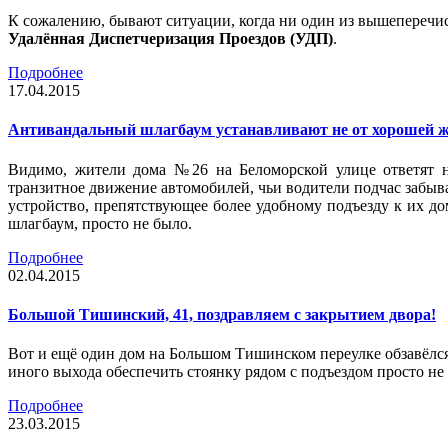
К сожалению, бывают ситуации, когда ни один из вышеперечис
Удалённая Диспетчеризация Проездов (УДП)
.
Подробнее
17.04.2015
Антивандальный шлагбаум устанавливают не от хорошей 
Видимо, жители дома №26 на Беломорской улице ответят н
транзитное движение автомобилей, чьи водители подчас забывал
устройство, препятствующее более удобному подъезду к их д
шлагбаум, просто не было.
Подробнее
02.04.2015
Большой Тишинский, 41, поздравляем с закрытием двора!
Вот и ещё один дом на Большом Тишинском переулке обзавёлся
иного выхода обеспечить стоянку рядом с подъездом просто н
Подробнее
23.03.2015