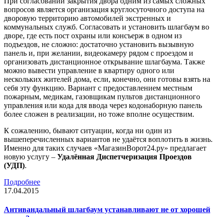
При согласовании закрытия двора одним из самых сложных
вопросов является организация круглосуточного доступа на
дворовую территорию автомобилей экстренных и
коммунальных служб. Согласовать и установить шлагбаум во
дворе, где есть пост охраны или консъерж в одном из
подъездов, не сложно: достаточно установить вызывную
панель и, при желании, видеокамеру рядом с проездом и
организовать дистанционное открывание шлагбаума. Также
можно вывести управление в квартиру одного или
нескольких жителей дома, если, конечно, они готовы взять на
себя эту функцию. Вариант с предоставлением местным
пожарным, медикам, газовщикам пультов дистанционного
управления или кода для ввода через кодонаборную панель
более сложен в реализации, но тоже вполне осуществим.
К сожалению, бывают ситуации, когда ни один из
вышеперечисленных вариантов не удаётся воплотить в жизнь.
Именно для таких случаев «МагазинВорот24.ру» предлагает
новую услугу –
Удалённая Диспетчеризация Проездов
(УДП)
.
Подробнее
17.04.2015
Антивандальный шлагбаум устанавливают не от хорошей