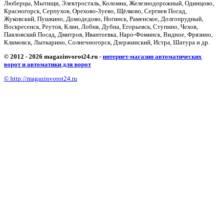
Люберцы, Мытищи, Электросталь, Коломна, Железнодорожный, Одинцово,
Красногорск, Серпухов, Орехово-Зуево, Щёлково, Сергиев Посад,
Жуковский, Пушкино, Домодедово, Ногинск, Раменское, Долгопрудный,
Воскресенск, Реутов, Клин, Лобня, Дубна, Егорьевск, Ступино, Чехов,
Павловский Посад, Дмитров, Ивантеевка, Наро-Фоминск, Видное, Фрязино,
Климовск, Лыткарино, Солнечногорск, Дзержинский, Истра, Шатура и др.
© 2012 - 2026 magazinvorot24.ru -
интернет-магазин автоматических
ворот и автоматики для ворот
© http://magazinvorot24.ru