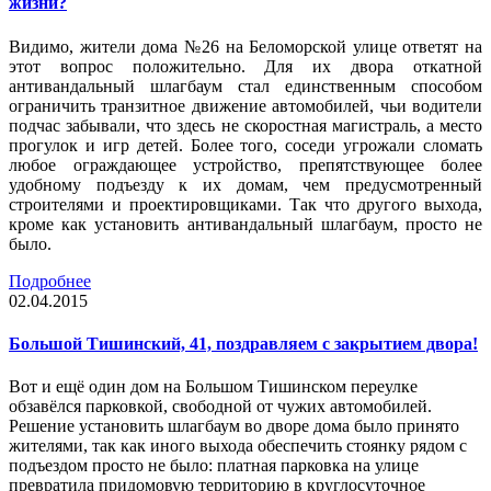
жизни?
Видимо, жители дома №26 на Беломорской улице ответят на
этот вопрос положительно. Для их двора откатной
антивандальный шлагбаум стал единственным способом
ограничить транзитное движение автомобилей, чьи водители
подчас забывали, что здесь не скоростная магистраль, а место
прогулок и игр детей. Более того, соседи угрожали сломать
любое ограждающее устройство, препятствующее более
удобному подъезду к их домам, чем предусмотренный
строителями и проектировщиками. Так что другого выхода,
кроме как установить антивандальный шлагбаум, просто не
было.
Подробнее
02.04.2015
Большой Тишинский, 41, поздравляем с закрытием двора!
Вот и ещё один дом на Большом Тишинском переулке
обзавёлся парковкой, свободной от чужих автомобилей.
Решение установить шлагбаум во дворе дома было принято
жителями, так как иного выхода обеспечить стоянку рядом с
подъездом просто не было: платная парковка на улице
превратила придомовую территорию в круглосуточное