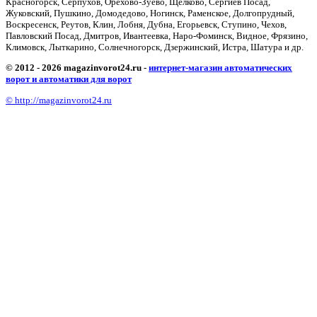
Красногорск, Серпухов, Орехово-Зуево, Щёлково, Сергиев Посад,
Жуковский, Пушкино, Домодедово, Ногинск, Раменское, Долгопрудный,
Воскресенск, Реутов, Клин, Лобня, Дубна, Егорьевск, Ступино, Чехов,
Павловский Посад, Дмитров, Ивантеевка, Наро-Фоминск, Видное, Фрязино,
Климовск, Лыткарино, Солнечногорск, Дзержинский, Истра, Шатура и др.
© 2012 - 2026 magazinvorot24.ru -
интернет-магазин автоматических
ворот и автоматики для ворот
© http://magazinvorot24.ru