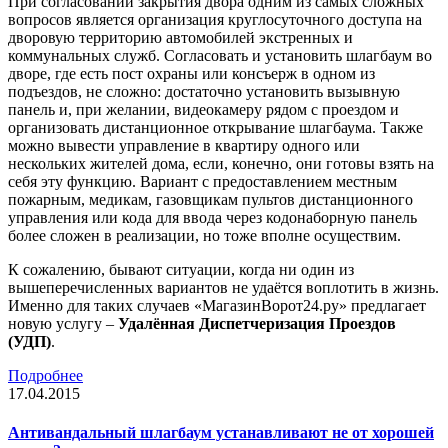
При согласовании закрытия двора одним из самых сложных
вопросов является организация круглосуточного доступа на
дворовую территорию автомобилей экстренных и
коммунальных служб. Согласовать и установить шлагбаум во
дворе, где есть пост охраны или консъерж в одном из
подъездов, не сложно: достаточно установить вызывную
панель и, при желании, видеокамеру рядом с проездом и
организовать дистанционное открывание шлагбаума. Также
можно вывести управление в квартиру одного или
нескольких жителей дома, если, конечно, они готовы взять на
себя эту функцию. Вариант с предоставлением местным
пожарным, медикам, газовщикам пультов дистанционного
управления или кода для ввода через кодонаборную панель
более сложен в реализации, но тоже вполне осуществим.
К сожалению, бывают ситуации, когда ни один из
вышеперечисленных вариантов не удаётся воплотить в жизнь.
Именно для таких случаев «МагазинВорот24.ру» предлагает
новую услугу –
Удалённая Диспетчеризация Проездов
(УДП)
.
Подробнее
17.04.2015
Антивандальный шлагбаум устанавливают не от хорошей