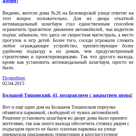
жизни?
Видимо, жители дома №26 на Беломорской улице ответят на
этот вопрос положительно. Для их двора откатной
антивандальный шлагбаум стал единственным способом
ограничить транзитное движение автомобилей, чьи водители
подчас забывали, что здесь не скоростная магистраль, а место
прогулок и игр детей. Более того, соседи угрожали сломать
любое ограждающее устройство, препятствующее более
удобному подъезду к их домам, чем предусмотренный
строителями и проектировщиками. Так что другого выхода,
кроме как установить антивандальный шлагбаум, просто не
было.
Подробнее
02.04.2015
Большой Тишинский, 41, поздравляем с закрытием двора!
Вот и ещё один дом на Большом Тишинском переулке
обзавёлся парковкой, свободной от чужих автомобилей.
Решение установить шлагбаум во дворе дома было принято
жителями, так как иного выхода обеспечить стоянку рядом с
подъездом просто не было: платная парковка на улице
превратила придомовую территорию в круглосуточное