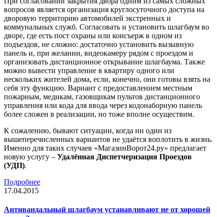
При согласовании закрытия двора одним из самых сложных
вопросов является организация круглосуточного доступа на
дворовую территорию автомобилей экстренных и
коммунальных служб. Согласовать и установить шлагбаум во
дворе, где есть пост охраны или консъерж в одном из
подъездов, не сложно: достаточно установить вызывную
панель и, при желании, видеокамеру рядом с проездом и
организовать дистанционное открывание шлагбаума. Также
можно вывести управление в квартиру одного или
нескольких жителей дома, если, конечно, они готовы взять на
себя эту функцию. Вариант с предоставлением местным
пожарным, медикам, газовщикам пультов дистанционного
управления или кода для ввода через кодонаборную панель
более сложен в реализации, но тоже вполне осуществим.
К сожалению, бывают ситуации, когда ни один из
вышеперечисленных вариантов не удаётся воплотить в жизнь.
Именно для таких случаев «МагазинВорот24.ру» предлагает
новую услугу –
Удалённая Диспетчеризация Проездов
(УДП)
.
Подробнее
17.04.2015
Антивандальный шлагбаум устанавливают не от хорошей