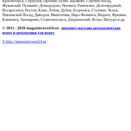
Красногорск, Серпухов, Орехово-Зуево, Щёлково, Сергиев Посад,
Жуковский, Пушкино, Домодедово, Ногинск, Раменское, Долгопрудный,
Воскресенск, Реутов, Клин, Лобня, Дубна, Егорьевск, Ступино, Чехов,
Павловский Посад, Дмитров, Ивантеевка, Наро-Фоминск, Видное, Фрязино,
Климовск, Лыткарино, Солнечногорск, Дзержинский, Истра, Шатура и др.
© 2012 - 2026 magazinvorot24.ru -
интернет-магазин автоматических
ворот и автоматики для ворот
© http://magazinvorot24.ru