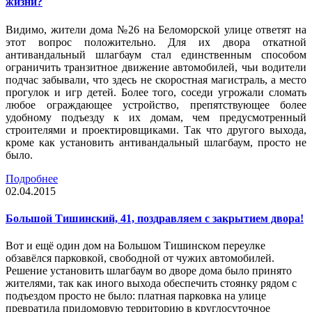
жизни?
Видимо, жители дома №26 на Беломорской улице ответят на
этот вопрос положительно. Для их двора откатной
антивандальный шлагбаум стал единственным способом
ограничить транзитное движение автомобилей, чьи водители
подчас забывали, что здесь не скоростная магистраль, а место
прогулок и игр детей. Более того, соседи угрожали сломать
любое ограждающее устройство, препятствующее более
удобному подъезду к их домам, чем предусмотренный
строителями и проектировщиками. Так что другого выхода,
кроме как установить антивандальный шлагбаум, просто не
было.
Подробнее
02.04.2015
Большой Тишинский, 41, поздравляем с закрытием двора!
Вот и ещё один дом на Большом Тишинском переулке
обзавёлся парковкой, свободной от чужих автомобилей.
Решение установить шлагбаум во дворе дома было принято
жителями, так как иного выхода обеспечить стоянку рядом с
подъездом просто не было: платная парковка на улице
превратила придомовую территорию в круглосуточное