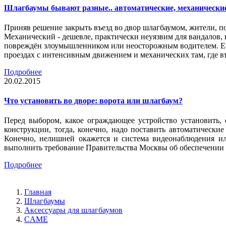
Шлагбаумы бывают разные.. автоматические, механически
Приняв решение закрыть въезд во двор шлагбаумом, жители, п
Механический - дешевле, практически неуязвим для вандалов, 
повреждён злоумышленником или неосторожным водителем. Есл
проездах с интенсивным движением и механических там, где въ
Подробнее
20.02.2015
Что установить во дворе: ворота или шлагбаум?
Перед выбором, какое ограждающее устройство установить,
конструкции, тогда, конечно, надо поставить автоматическ
Конечно, нелишней окажется и система видеонаблюдения ил
выполнить требование Правительства Москвы об обеспечении 
Подробнее
Главная
Шлагбаумы
Аксессуары для шлагбаумов
CAME