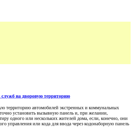
х служб на дворовую территорию
овую территорию автомобилей экстренных и коммунальных
таточно установить вызывную панель и, при желании,
иру одного или нескольких жителей дома, если, конечно, они
го управления или кода для ввода через кодонаборную панель