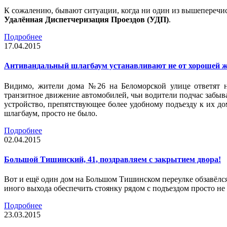
К сожалению, бывают ситуации, когда ни один из вышеперечис
Удалённая Диспетчеризация Проездов (УДП)
.
Подробнее
17.04.2015
Антивандальный шлагбаум устанавливают не от хорошей 
Видимо, жители дома №26 на Беломорской улице ответят н
транзитное движение автомобилей, чьи водители подчас забывал
устройство, препятствующее более удобному подъезду к их д
шлагбаум, просто не было.
Подробнее
02.04.2015
Большой Тишинский, 41, поздравляем с закрытием двора!
Вот и ещё один дом на Большом Тишинском переулке обзавёлся
иного выхода обеспечить стоянку рядом с подъездом просто н
Подробнее
23.03.2015