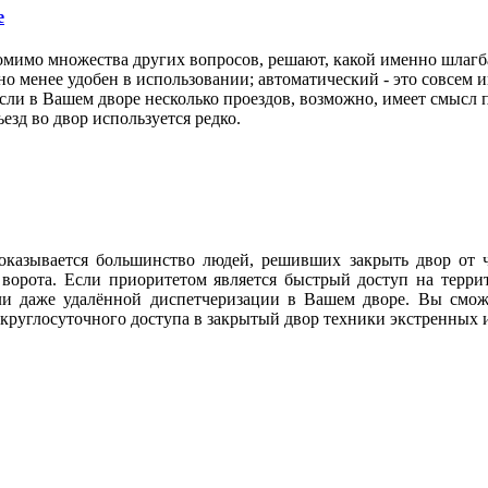
е
омимо множества других вопросов, решают, какой именно шлагб
но менее удобен в использовании; автоматический - это совсем и
и в Вашем дворе несколько проездов, возможно, имеет смысл п
езд во двор используется редко.
 оказывается большинство людей, решивших закрыть двор от 
ие ворота. Если приоритетом является быстрый доступ на тер
и даже удалённой диспетчеризации в Вашем дворе. Вы сможе
круглосуточного доступа в закрытый двор техники экстренных 