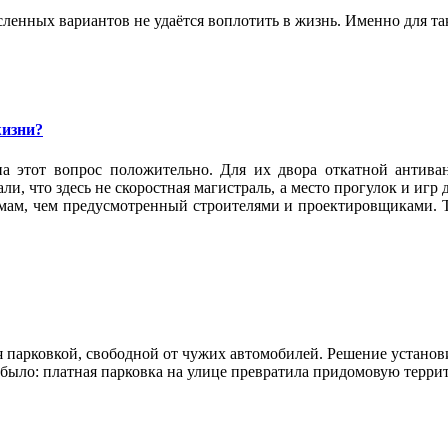
ленных вариантов не удаётся воплотить в жизнь. Именно для та
жизни?
а этот вопрос положительно. Для их двора откатной антива
и, что здесь не скоростная магистраль, а место прогулок и игр
омам, чем предусмотренный строителями и проектировщиками. Т
 парковкой, свободной от чужих автомобилей. Решение установи
е было: платная парковка на улице превратила придомовую терр