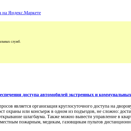
альных служб.
обеспечения доступа автомобилей экстренных и коммунальны
просов является организация круглосуточного доступа на двор
пост охраны или консъерж в одном из подъездов, не сложно: дос
открывание шлагбаума. Также можно вывести управление в кварт
м местным пожарным, медикам, газовщикам пультов дистанционно