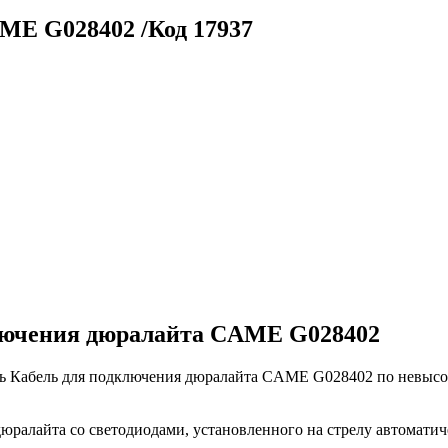
ME G028402 /Код 17937
лючения дюралайта CAME G028402
ь Кабель для подключения дюралайта CAME G028402 по невысок
лайта со светодиодами, установленного на стрелу автомати