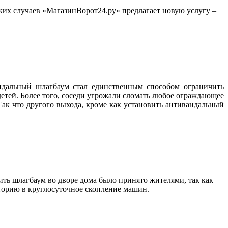
ких случаев «МагазинВорот24.ру» предлагает новую услугу –
ндальный шлагбаум стал единственным способом ограничить
 детей. Более того, соседи угрожали сломать любое ограждающее
ак что другого выхода, кроме как установить антивандальный
ть шлагбаум во дворе дома было принято жителями, так как
иторию в круглосуточное скопление машин.