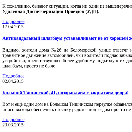
К сожалению, бывают ситуации, когда ни один из вышеперечис
Удалённая Диспетчеризация Проездов (УДП)
.
Подробнее
17.04.2015
Антивандальный шлагбаум устанавливают не от хорошей 
Видимо, жители дома №26 на Беломорской улице ответят н
транзитное движение автомобилей, чьи водители подчас забывал
устройство, препятствующее более удобному подъезду к их д
шлагбаум, просто не было.
Подробнее
02.04.2015
Большой Тишинский, 41, поздравляем с закрытием двора!
Вот и ещё один дом на Большом Тишинском переулке обзавёлся
иного выхода обеспечить стоянку рядом с подъездом просто н
Подробнее
23.03.2015