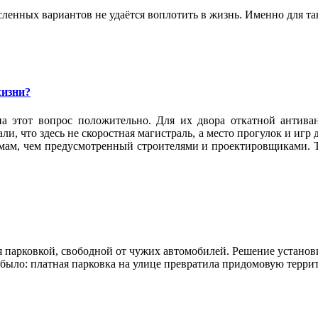
ленных вариантов не удаётся воплотить в жизнь. Именно для та
жизни?
а этот вопрос положительно. Для их двора откатной антива
и, что здесь не скоростная магистраль, а место прогулок и игр
омам, чем предусмотренный строителями и проектировщиками. Т
 парковкой, свободной от чужих автомобилей. Решение установи
е было: платная парковка на улице превратила придомовую терр