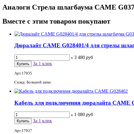
Аналоги
Стрела шлагбаума CAME G0375
Вместе
с этим товаром покупают
Дюралайт CAME G028401/4 для стрелы шлаг
3 480
руб
x
За 1 клик
Арт.17935
Склад: Большой запас
Кабель для подключения дюралайта CAME 
1 080
руб
x
За 1 клик
Арт.17937