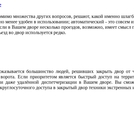
е
омимо множества других вопросов, решают, какой именно шлагб
но менее удобен в использовании; автоматический - это совсем и
и в Вашем дворе несколько проездов, возможно, имеет смысл п
езд во двор используется редко.
 оказывается большинство людей, решивших закрыть двор от 
ие ворота. Если приоритетом является быстрый доступ на тер
и даже удалённой диспетчеризации в Вашем дворе. Вы сможе
круглосуточного доступа в закрытый двор техники экстренных 