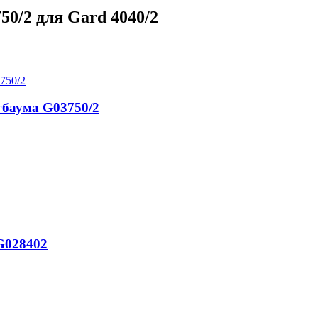
0/2 для Gard 4040/2
баума G03750/2
G028402