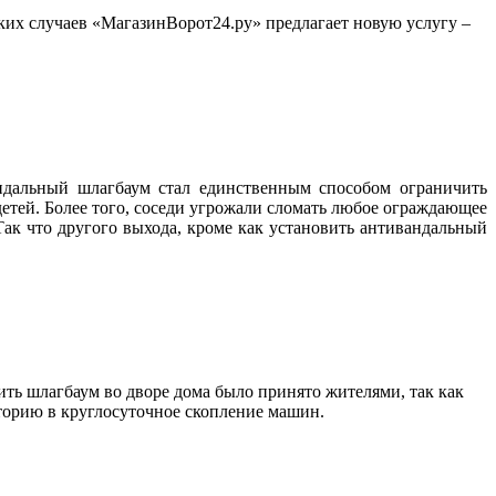
ких случаев «МагазинВорот24.ру» предлагает новую услугу –
ндальный шлагбаум стал единственным способом ограничить
 детей. Более того, соседи угрожали сломать любое ограждающее
ак что другого выхода, кроме как установить антивандальный
ть шлагбаум во дворе дома было принято жителями, так как
иторию в круглосуточное скопление машин.