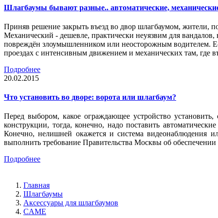
Шлагбаумы бывают разные.. автоматические, механически
Приняв решение закрыть въезд во двор шлагбаумом, жители, п
Механический - дешевле, практически неуязвим для вандалов, 
повреждён злоумышленником или неосторожным водителем. Есл
проездах с интенсивным движением и механических там, где въ
Подробнее
20.02.2015
Что установить во дворе: ворота или шлагбаум?
Перед выбором, какое ограждающее устройство установить,
конструкции, тогда, конечно, надо поставить автоматическ
Конечно, нелишней окажется и система видеонаблюдения ил
выполнить требование Правительства Москвы об обеспечении 
Подробнее
Главная
Шлагбаумы
Аксессуары для шлагбаумов
CAME