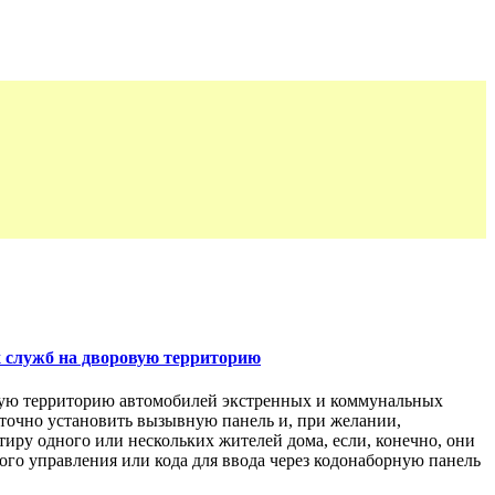
х служб на дворовую территорию
овую территорию автомобилей экстренных и коммунальных
таточно установить вызывную панель и, при желании,
иру одного или нескольких жителей дома, если, конечно, они
го управления или кода для ввода через кодонаборную панель