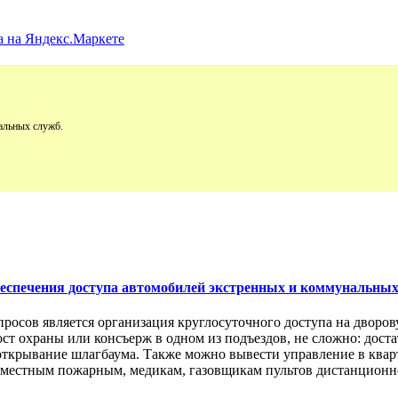
альных служб.
обеспечения доступа автомобилей экстренных и коммунальны
просов является организация круглосуточного доступа на двор
пост охраны или консъерж в одном из подъездов, не сложно: дос
открывание шлагбаума. Также можно вывести управление в кварт
м местным пожарным, медикам, газовщикам пультов дистанционно