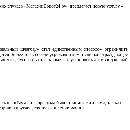
ких случаев «МагазинВорот24.ру» предлагает новую услугу –
ндальный шлагбаум стал единственным способом ограничить
 детей. Более того, соседи угрожали сломать любое ограждающее
ак что другого выхода, кроме как установить антивандальный
ть шлагбаум во дворе дома было принято жителями, так как
иторию в круглосуточное скопление машин.