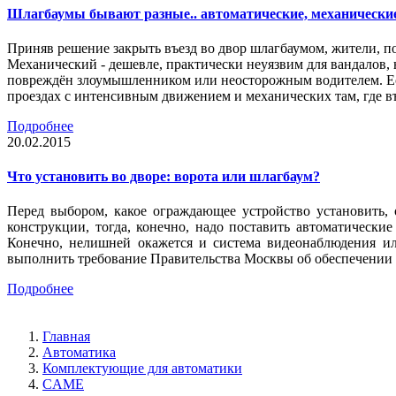
Шлагбаумы бывают разные.. автоматические, механически
Приняв решение закрыть въезд во двор шлагбаумом, жители, п
Механический - дешевле, практически неуязвим для вандалов, 
повреждён злоумышленником или неосторожным водителем. Есл
проездах с интенсивным движением и механических там, где въ
Подробнее
20.02.2015
Что установить во дворе: ворота или шлагбаум?
Перед выбором, какое ограждающее устройство установить,
конструкции, тогда, конечно, надо поставить автоматическ
Конечно, нелишней окажется и система видеонаблюдения ил
выполнить требование Правительства Москвы об обеспечении 
Подробнее
Главная
Автоматика
Комплектующие для автоматики
CAME