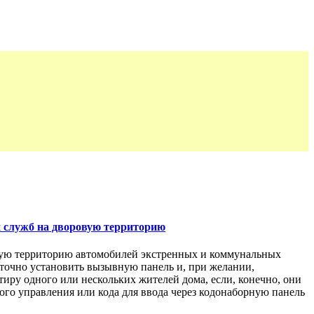
х служб на дворовую территорию
овую территорию автомобилей экстренных и коммунальных
таточно установить вызывную панель и, при желании,
иру одного или нескольких жителей дома, если, конечно, они
го управления или кода для ввода через кодонаборную панель