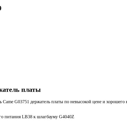
9
жатель платы
 Came G03751 держатель платы по невысокой цене и хорошего к
го питания LB38 к шлагбауму G4040Z