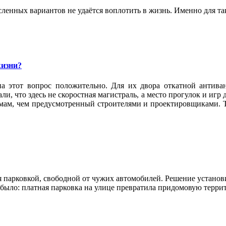
ленных вариантов не удаётся воплотить в жизнь. Именно для та
жизни?
а этот вопрос положительно. Для их двора откатной антива
и, что здесь не скоростная магистраль, а место прогулок и игр
омам, чем предусмотренный строителями и проектировщиками. Т
 парковкой, свободной от чужих автомобилей. Решение установи
е было: платная парковка на улице превратила придомовую терр