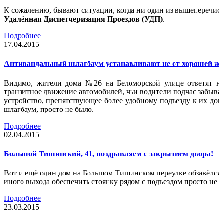
К сожалению, бывают ситуации, когда ни один из вышеперечис
Удалённая Диспетчеризация Проездов (УДП)
.
Подробнее
17.04.2015
Антивандальный шлагбаум устанавливают не от хорошей 
Видимо, жители дома №26 на Беломорской улице ответят н
транзитное движение автомобилей, чьи водители подчас забывал
устройство, препятствующее более удобному подъезду к их д
шлагбаум, просто не было.
Подробнее
02.04.2015
Большой Тишинский, 41, поздравляем с закрытием двора!
Вот и ещё один дом на Большом Тишинском переулке обзавёлся
иного выхода обеспечить стоянку рядом с подъездом просто н
Подробнее
23.03.2015