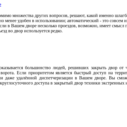
е
омимо множества других вопросов, решают, какой именно шлагб
но менее удобен в использовании; автоматический - это совсем и
и в Вашем дворе несколько проездов, возможно, имеет смысл п
езд во двор используется редко.
 оказывается большинство людей, решивших закрыть двор от 
ие ворота. Если приоритетом является быстрый доступ на тер
и даже удалённой диспетчеризации в Вашем дворе. Вы сможе
круглосуточного доступа в закрытый двор техники экстренных 