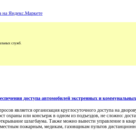
альных служб.
обеспечения доступа автомобилей экстренных и коммунальны
просов является организация круглосуточного доступа на двор
пост охраны или консъерж в одном из подъездов, не сложно: дос
открывание шлагбаума. Также можно вывести управление в кварт
м местным пожарным, медикам, газовщикам пультов дистанционно