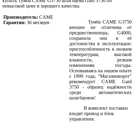
купить Тумба CAME G3750 шлагбаума Gard 3750 по
невысокой цене и хорошего качества.
Производитель:
CAME
Тумба CAME G3750
Гарантия:
36 месяцев
внешне не отличима от
предшественницы, G4000,
сохранила она и её
достоинства в эксплуатации:
приспособленность к низким
температурам, высокой
влажности, резким
изменениям погоды.
Основываясь на нашем опыте
с 1999 года, "Магазинворот"
рекомендует CAME Gard
3750 - образец надёжности
среди автоматических
шлагбаумов!
В комплект поставки
входят привод и блок
управления.