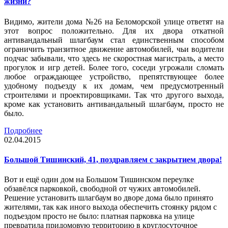
жизни?
Видимо, жители дома №26 на Беломорской улице ответят на
этот вопрос положительно. Для их двора откатной
антивандальный шлагбаум стал единственным способом
ограничить транзитное движение автомобилей, чьи водители
подчас забывали, что здесь не скоростная магистраль, а место
прогулок и игр детей. Более того, соседи угрожали сломать
любое ограждающее устройство, препятствующее более
удобному подъезду к их домам, чем предусмотренный
строителями и проектировщиками. Так что другого выхода,
кроме как установить антивандальный шлагбаум, просто не
было.
Подробнее
02.04.2015
Большой Тишинский, 41, поздравляем с закрытием двора!
Вот и ещё один дом на Большом Тишинском переулке
обзавёлся парковкой, свободной от чужих автомобилей.
Решение установить шлагбаум во дворе дома было принято
жителями, так как иного выхода обеспечить стоянку рядом с
подъездом просто не было: платная парковка на улице
превратила придомовую территорию в круглосуточное