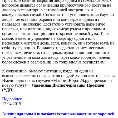
При согласовании закрытия двора одним из самых сложных
вопросов является организация круглосуточного доступа на
дворовую территорию автомобилей экстренных и
коммунальных служб. Согласовать и установить шлагбаум во
дворе, где есть пост охраны или консъерж в одном из
подъездов, не сложно: достаточно установить вызывную
панель и, при желании, видеокамеру рядом с проездом и
организовать дистанционное открывание шлагбаума. Также
можно вывести управление в квартиру одного или
нескольких жителей дома, если, конечно, они готовы взять на
себя эту функцию. Вариант с предоставлением местным
пожарным, медикам, газовщикам пультов дистанционного
управления или кода для ввода через кодонаборную панель
более сложен в реализации, но тоже вполне осуществим.
К сожалению, бывают ситуации, когда ни один из
вышеперечисленных вариантов не удаётся воплотить в жизнь.
Именно для таких случаев «МагазинВорот24.ру» предлагает
новую услугу –
Удалённая Диспетчеризация Проездов
(УДП)
.
Подробнее
17.04.2015
Антивандальный шлагбаум устанавливают не от хорошей