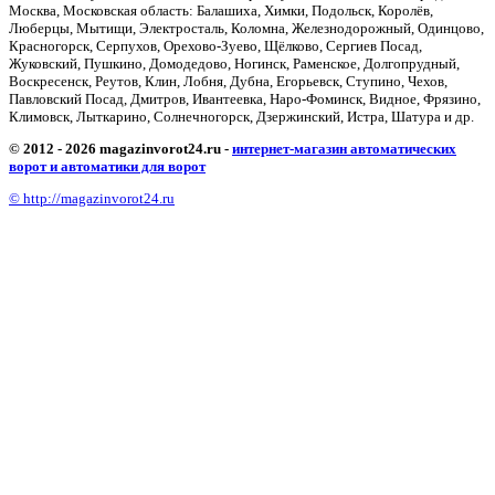
Москва, Московская область: Балашиха, Химки, Подольск, Королёв,
Люберцы, Мытищи, Электросталь, Коломна, Железнодорожный, Одинцово,
Красногорск, Серпухов, Орехово-Зуево, Щёлково, Сергиев Посад,
Жуковский, Пушкино, Домодедово, Ногинск, Раменское, Долгопрудный,
Воскресенск, Реутов, Клин, Лобня, Дубна, Егорьевск, Ступино, Чехов,
Павловский Посад, Дмитров, Ивантеевка, Наро-Фоминск, Видное, Фрязино,
Климовск, Лыткарино, Солнечногорск, Дзержинский, Истра, Шатура и др.
© 2012 - 2026 magazinvorot24.ru -
интернет-магазин автоматических
ворот и автоматики для ворот
© http://magazinvorot24.ru