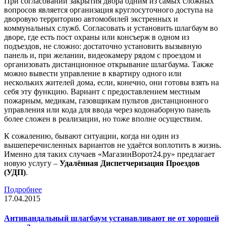
При согласовании закрытия двора одним из самых сложных
вопросов является организация круглосуточного доступа на
дворовую территорию автомобилей экстренных и
коммунальных служб. Согласовать и установить шлагбаум во
дворе, где есть пост охраны или консъерж в одном из
подъездов, не сложно: достаточно установить вызывную
панель и, при желании, видеокамеру рядом с проездом и
организовать дистанционное открывание шлагбаума. Также
можно вывести управление в квартиру одного или
нескольких жителей дома, если, конечно, они готовы взять на
себя эту функцию. Вариант с предоставлением местным
пожарным, медикам, газовщикам пультов дистанционного
управления или кода для ввода через кодонаборную панель
более сложен в реализации, но тоже вполне осуществим.
К сожалению, бывают ситуации, когда ни один из
вышеперечисленных вариантов не удаётся воплотить в жизнь.
Именно для таких случаев «МагазинВорот24.ру» предлагает
новую услугу –
Удалённая Диспетчеризация Проездов
(УДП)
.
Подробнее
17.04.2015
Антивандальный шлагбаум устанавливают не от хорошей