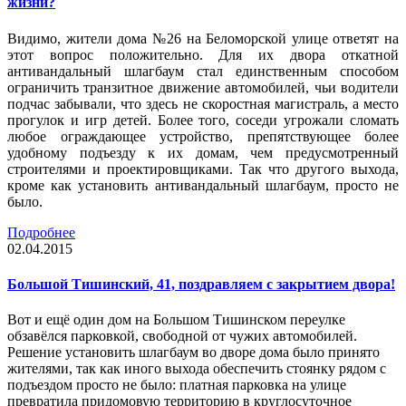
жизни?
Видимо, жители дома №26 на Беломорской улице ответят на
этот вопрос положительно. Для их двора откатной
антивандальный шлагбаум стал единственным способом
ограничить транзитное движение автомобилей, чьи водители
подчас забывали, что здесь не скоростная магистраль, а место
прогулок и игр детей. Более того, соседи угрожали сломать
любое ограждающее устройство, препятствующее более
удобному подъезду к их домам, чем предусмотренный
строителями и проектировщиками. Так что другого выхода,
кроме как установить антивандальный шлагбаум, просто не
было.
Подробнее
02.04.2015
Большой Тишинский, 41, поздравляем с закрытием двора!
Вот и ещё один дом на Большом Тишинском переулке
обзавёлся парковкой, свободной от чужих автомобилей.
Решение установить шлагбаум во дворе дома было принято
жителями, так как иного выхода обеспечить стоянку рядом с
подъездом просто не было: платная парковка на улице
превратила придомовую территорию в круглосуточное