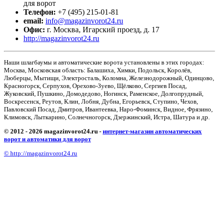
для ворот
Телефон:
+7 (495) 215-01-81
email:
info@magazinvorot24.ru
Офис:
г. Москва
,
Игарский проезд, д. 17
http://magazinvorot24.ru
Наши шлагбаумы и автоматические ворота установлены в этих городах:
Москва, Московская область: Балашиха, Химки, Подольск, Королёв,
Люберцы, Мытищи, Электросталь, Коломна, Железнодорожный, Одинцово,
Красногорск, Серпухов, Орехово-Зуево, Щёлково, Сергиев Посад,
Жуковский, Пушкино, Домодедово, Ногинск, Раменское, Долгопрудный,
Воскресенск, Реутов, Клин, Лобня, Дубна, Егорьевск, Ступино, Чехов,
Павловский Посад, Дмитров, Ивантеевка, Наро-Фоминск, Видное, Фрязино,
Климовск, Лыткарино, Солнечногорск, Дзержинский, Истра, Шатура и др.
© 2012 - 2026 magazinvorot24.ru -
интернет-магазин автоматических
ворот и автоматики для ворот
© http://magazinvorot24.ru