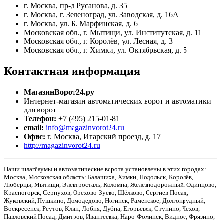
г. Москва, пр-д Русанова, д. 35
г. Москва, г. Зеленоград, ул. Заводская, д. 16А
г. Москва, ул. Б. Марфинская, д. 6
Московская обл., г. Мытищи, ул. Институтская, д. 11
Московская обл., г. Королёв, ул. Лесная, д. 3
Московская обл., г. Химки, ул. Октябрьская, д. 5
Контактная
информация
МагазинВорот24.ру
Интернет-магазин автоматических ворот и автоматики
для ворот
Телефон:
+7 (495) 215-01-81
email:
info@magazinvorot24.ru
Офис:
г. Москва
,
Игарский проезд, д. 17
http://magazinvorot24.ru
Наши шлагбаумы и автоматические ворота установлены в этих городах:
Москва, Московская область: Балашиха, Химки, Подольск, Королёв,
Люберцы, Мытищи, Электросталь, Коломна, Железнодорожный, Одинцово,
Красногорск, Серпухов, Орехово-Зуево, Щёлково, Сергиев Посад,
Жуковский, Пушкино, Домодедово, Ногинск, Раменское, Долгопрудный,
Воскресенск, Реутов, Клин, Лобня, Дубна, Егорьевск, Ступино, Чехов,
Павловский Посад, Дмитров, Ивантеевка, Наро-Фоминск, Видное, Фрязино,