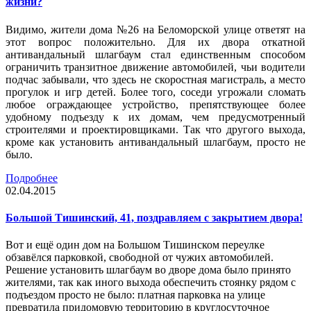
жизни?
Видимо, жители дома №26 на Беломорской улице ответят на
этот вопрос положительно. Для их двора откатной
антивандальный шлагбаум стал единственным способом
ограничить транзитное движение автомобилей, чьи водители
подчас забывали, что здесь не скоростная магистраль, а место
прогулок и игр детей. Более того, соседи угрожали сломать
любое ограждающее устройство, препятствующее более
удобному подъезду к их домам, чем предусмотренный
строителями и проектировщиками. Так что другого выхода,
кроме как установить антивандальный шлагбаум, просто не
было.
Подробнее
02.04.2015
Большой Тишинский, 41, поздравляем с закрытием двора!
Вот и ещё один дом на Большом Тишинском переулке
обзавёлся парковкой, свободной от чужих автомобилей.
Решение установить шлагбаум во дворе дома было принято
жителями, так как иного выхода обеспечить стоянку рядом с
подъездом просто не было: платная парковка на улице
превратила придомовую территорию в круглосуточное