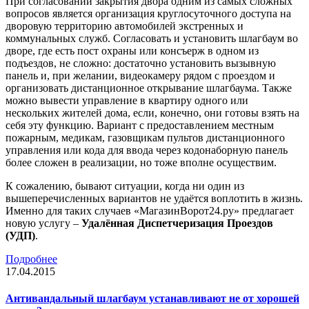
При согласовании закрытия двора одним из самых сложных
вопросов является организация круглосуточного доступа на
дворовую территорию автомобилей экстренных и
коммунальных служб. Согласовать и установить шлагбаум во
дворе, где есть пост охраны или консъерж в одном из
подъездов, не сложно: достаточно установить вызывную
панель и, при желании, видеокамеру рядом с проездом и
организовать дистанционное открывание шлагбаума. Также
можно вывести управление в квартиру одного или
нескольких жителей дома, если, конечно, они готовы взять на
себя эту функцию. Вариант с предоставлением местным
пожарным, медикам, газовщикам пультов дистанционного
управления или кода для ввода через кодонаборную панель
более сложен в реализации, но тоже вполне осуществим.
К сожалению, бывают ситуации, когда ни один из
вышеперечисленных вариантов не удаётся воплотить в жизнь.
Именно для таких случаев «МагазинВорот24.ру» предлагает
новую услугу –
Удалённая Диспетчеризация Проездов
(УДП)
.
Подробнее
17.04.2015
Антивандальный шлагбаум устанавливают не от хорошей