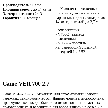
Производитель :
Came
Комплект потолочных
Площадь ворот :
до 14 кв. м
приводов для секционных
Электропитание :
24 В
гаражных ворот площадью до
Гарантия :
36 месяцев
14 кв. м, высотой до 2,7 м.
Комплектация:
• V700Е - привод
потолочный
• V0682 - профиль
направляющий с цепной
передачей L - 3.52
Came VER 700 2.7
Came VER-700-2.7 – механизм для автоматизации работы
гаражных секционных ворот. Данная модель приспособлена,
преимущественно, для бытового использования в частных
домовладениях, и рассчитана для ворот длиной не более 2.7