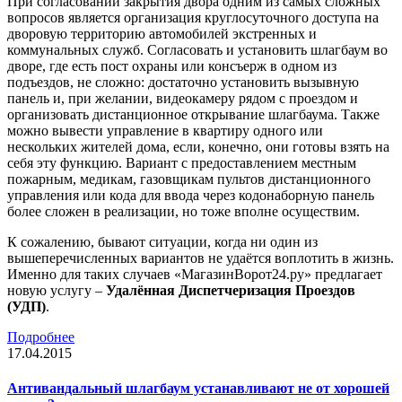
При согласовании закрытия двора одним из самых сложных
вопросов является организация круглосуточного доступа на
дворовую территорию автомобилей экстренных и
коммунальных служб. Согласовать и установить шлагбаум во
дворе, где есть пост охраны или консъерж в одном из
подъездов, не сложно: достаточно установить вызывную
панель и, при желании, видеокамеру рядом с проездом и
организовать дистанционное открывание шлагбаума. Также
можно вывести управление в квартиру одного или
нескольких жителей дома, если, конечно, они готовы взять на
себя эту функцию. Вариант с предоставлением местным
пожарным, медикам, газовщикам пультов дистанционного
управления или кода для ввода через кодонаборную панель
более сложен в реализации, но тоже вполне осуществим.
К сожалению, бывают ситуации, когда ни один из
вышеперечисленных вариантов не удаётся воплотить в жизнь.
Именно для таких случаев «МагазинВорот24.ру» предлагает
новую услугу –
Удалённая Диспетчеризация Проездов
(УДП)
.
Подробнее
17.04.2015
Антивандальный шлагбаум устанавливают не от хорошей