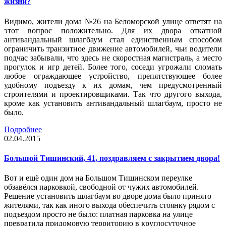
жизни?
Видимо, жители дома №26 на Беломорской улице ответят на
этот вопрос положительно. Для их двора откатной
антивандальный шлагбаум стал единственным способом
ограничить транзитное движение автомобилей, чьи водители
подчас забывали, что здесь не скоростная магистраль, а место
прогулок и игр детей. Более того, соседи угрожали сломать
любое ограждающее устройство, препятствующее более
удобному подъезду к их домам, чем предусмотренный
строителями и проектировщиками. Так что другого выхода,
кроме как установить антивандальный шлагбаум, просто не
было.
Подробнее
02.04.2015
Большой Тишинский, 41, поздравляем с закрытием двора!
Вот и ещё один дом на Большом Тишинском переулке
обзавёлся парковкой, свободной от чужих автомобилей.
Решение установить шлагбаум во дворе дома было принято
жителями, так как иного выхода обеспечить стоянку рядом с
подъездом просто не было: платная парковка на улице
превратила придомовую территорию в круглосуточное