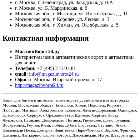
г. Москва, г. Зеленоград, ул. Заводская, д. 16А
г. Москва, ул. Б. Марфинская, д. 6
Московская обл., г. Мытищи, ул. Институтская, д. 11
Московская обл., г. Королёв, ул. Лесная, д. 3
Московская обл., г. Химки, ул. Октябрьская, д. 5
Контактная
информация
МагазинВорот24.ру
Интернет-магазин автоматических ворот и автоматики
для ворот
Телефон:
+7 (495) 215-01-81
email:
info@magazinvorot24.ru
Офис:
г. Москва
,
Игарский проезд, д. 17
http://magazinvorot24.ru
Наши шлагбаумы и автоматические ворота установлены в этих городах:
Москва, Московская область: Балашиха, Химки, Подольск, Королёв,
Люберцы, Мытищи, Электросталь, Коломна, Железнодорожный, Одинцово,
Красногорск, Серпухов, Орехово-Зуево, Щёлково, Сергиев Посад,
Жуковский, Пушкино, Домодедово, Ногинск, Раменское, Долгопрудный,
Воскресенск, Реутов, Клин, Лобня, Дубна, Егорьевск, Ступино, Чехов,
Павловский Посад, Дмитров, Ивантеевка, Наро-Фоминск, Видное, Фрязино,
Климовск, Лыткарино, Солнечногорск, Дзержинский, Истра, Шатура и др.