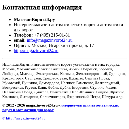
Контактная
информация
МагазинВорот24.ру
Интернет-магазин автоматических ворот и автоматики
для ворот
Телефон:
+7 (495) 215-01-81
email:
info@magazinvorot24.ru
Офис:
г. Москва
,
Игарский проезд, д. 17
http://magazinvorot24.ru
Наши шлагбаумы и автоматические ворота установлены в этих городах:
Москва, Московская область: Балашиха, Химки, Подольск, Королёв,
Люберцы, Мытищи, Электросталь, Коломна, Железнодорожный, Одинцово,
Красногорск, Серпухов, Орехово-Зуево, Щёлково, Сергиев Посад,
Жуковский, Пушкино, Домодедово, Ногинск, Раменское, Долгопрудный,
Воскресенск, Реутов, Клин, Лобня, Дубна, Егорьевск, Ступино, Чехов,
Павловский Посад, Дмитров, Ивантеевка, Наро-Фоминск, Видное, Фрязино,
Климовск, Лыткарино, Солнечногорск, Дзержинский, Истра, Шатура и др.
© 2012 - 2026 magazinvorot24.ru -
интернет-магазин автоматических
ворот и автоматики для ворот
© http://magazinvorot24.ru