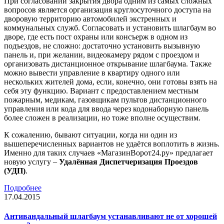
При согласовании закрытия двора одним из самых сложных
вопросов является организация круглосуточного доступа на
дворовую территорию автомобилей экстренных и
коммунальных служб. Согласовать и установить шлагбаум во
дворе, где есть пост охраны или консъерж в одном из
подъездов, не сложно: достаточно установить вызывную
панель и, при желании, видеокамеру рядом с проездом и
организовать дистанционное открывание шлагбаума. Также
можно вывести управление в квартиру одного или
нескольких жителей дома, если, конечно, они готовы взять на
себя эту функцию. Вариант с предоставлением местным
пожарным, медикам, газовщикам пультов дистанционного
управления или кода для ввода через кодонаборную панель
более сложен в реализации, но тоже вполне осуществим.
К сожалению, бывают ситуации, когда ни один из
вышеперечисленных вариантов не удаётся воплотить в жизнь.
Именно для таких случаев «МагазинВорот24.ру» предлагает
новую услугу –
Удалённая Диспетчеризация Проездов
(УДП)
.
Подробнее
17.04.2015
Антивандальный шлагбаум устанавливают не от хорошей