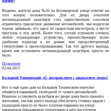
жизни?
Видимо, жители дома №26 на Беломорской улице ответят на
этот вопрос положительно. Для их двора откатной
антивандальный шлагбаум стал единственным способом
ограничить транзитное движение автомобилей, чьи водители
подчас забывали, что здесь не скоростная магистраль, а место
прогулок и игр детей. Более того, соседи угрожали сломать
любое ограждающее устройство, препятствующее более
удобному подъезду к их домам, чем предусмотренный
строителями и проектировщиками. Так что другого выхода,
кроме как установить антивандальный шлагбаум, просто не
было.
Подробнее
02.04.2015
Большой Тишинский, 41, поздравляем с закрытием двора!
Вот и ещё один дом на Большом Тишинском переулке
обзавёлся парковкой, свободной от чужих автомобилей.
Решение установить шлагбаум во дворе дома было принято
жителями, так как иного выхода обеспечить стоянку рядом с
подъездом просто не было: платная парковка на улице
превратила придомовую территорию в круглосуточное