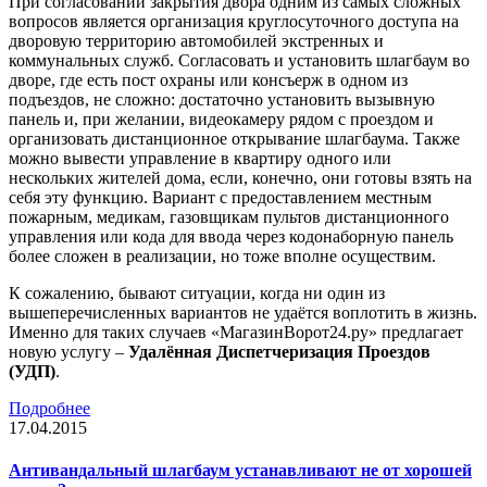
При согласовании закрытия двора одним из самых сложных
вопросов является организация круглосуточного доступа на
дворовую территорию автомобилей экстренных и
коммунальных служб. Согласовать и установить шлагбаум во
дворе, где есть пост охраны или консъерж в одном из
подъездов, не сложно: достаточно установить вызывную
панель и, при желании, видеокамеру рядом с проездом и
организовать дистанционное открывание шлагбаума. Также
можно вывести управление в квартиру одного или
нескольких жителей дома, если, конечно, они готовы взять на
себя эту функцию. Вариант с предоставлением местным
пожарным, медикам, газовщикам пультов дистанционного
управления или кода для ввода через кодонаборную панель
более сложен в реализации, но тоже вполне осуществим.
К сожалению, бывают ситуации, когда ни один из
вышеперечисленных вариантов не удаётся воплотить в жизнь.
Именно для таких случаев «МагазинВорот24.ру» предлагает
новую услугу –
Удалённая Диспетчеризация Проездов
(УДП)
.
Подробнее
17.04.2015
Антивандальный шлагбаум устанавливают не от хорошей