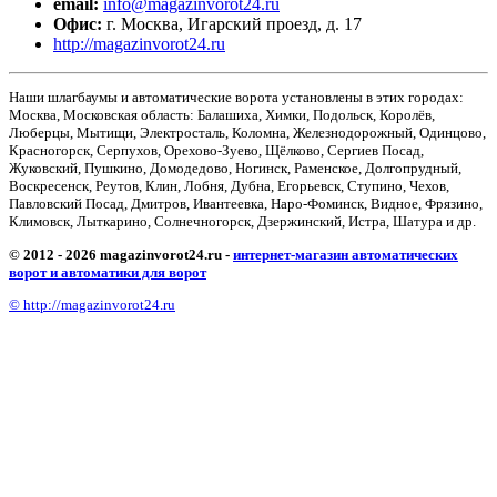
email:
info@magazinvorot24.ru
Офис:
г. Москва
,
Игарский проезд, д. 17
http://magazinvorot24.ru
Наши шлагбаумы и автоматические ворота установлены в этих городах:
Москва, Московская область: Балашиха, Химки, Подольск, Королёв,
Люберцы, Мытищи, Электросталь, Коломна, Железнодорожный, Одинцово,
Красногорск, Серпухов, Орехово-Зуево, Щёлково, Сергиев Посад,
Жуковский, Пушкино, Домодедово, Ногинск, Раменское, Долгопрудный,
Воскресенск, Реутов, Клин, Лобня, Дубна, Егорьевск, Ступино, Чехов,
Павловский Посад, Дмитров, Ивантеевка, Наро-Фоминск, Видное, Фрязино,
Климовск, Лыткарино, Солнечногорск, Дзержинский, Истра, Шатура и др.
© 2012 - 2026 magazinvorot24.ru -
интернет-магазин автоматических
ворот и автоматики для ворот
© http://magazinvorot24.ru