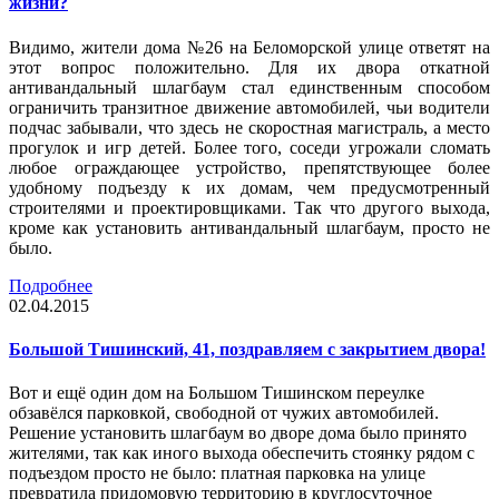
жизни?
Видимо, жители дома №26 на Беломорской улице ответят на
этот вопрос положительно. Для их двора откатной
антивандальный шлагбаум стал единственным способом
ограничить транзитное движение автомобилей, чьи водители
подчас забывали, что здесь не скоростная магистраль, а место
прогулок и игр детей. Более того, соседи угрожали сломать
любое ограждающее устройство, препятствующее более
удобному подъезду к их домам, чем предусмотренный
строителями и проектировщиками. Так что другого выхода,
кроме как установить антивандальный шлагбаум, просто не
было.
Подробнее
02.04.2015
Большой Тишинский, 41, поздравляем с закрытием двора!
Вот и ещё один дом на Большом Тишинском переулке
обзавёлся парковкой, свободной от чужих автомобилей.
Решение установить шлагбаум во дворе дома было принято
жителями, так как иного выхода обеспечить стоянку рядом с
подъездом просто не было: платная парковка на улице
превратила придомовую территорию в круглосуточное