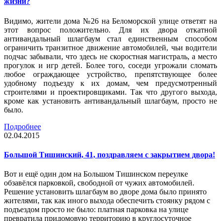
жизни?
Видимо, жители дома №26 на Беломорской улице ответят на
этот вопрос положительно. Для их двора откатной
антивандальный шлагбаум стал единственным способом
ограничить транзитное движение автомобилей, чьи водители
подчас забывали, что здесь не скоростная магистраль, а место
прогулок и игр детей. Более того, соседи угрожали сломать
любое ограждающее устройство, препятствующее более
удобному подъезду к их домам, чем предусмотренный
строителями и проектировщиками. Так что другого выхода,
кроме как установить антивандальный шлагбаум, просто не
было.
Подробнее
02.04.2015
Большой Тишинский, 41, поздравляем с закрытием двора!
Вот и ещё один дом на Большом Тишинском переулке
обзавёлся парковкой, свободной от чужих автомобилей.
Решение установить шлагбаум во дворе дома было принято
жителями, так как иного выхода обеспечить стоянку рядом с
подъездом просто не было: платная парковка на улице
превратила придомовую территорию в круглосуточное