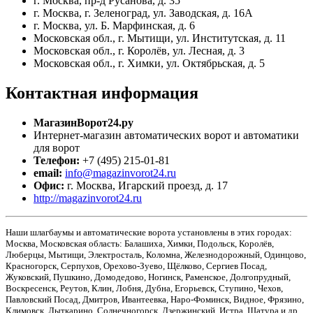
г. Москва, пр-д Русанова, д. 35
г. Москва, г. Зеленоград, ул. Заводская, д. 16А
г. Москва, ул. Б. Марфинская, д. 6
Московская обл., г. Мытищи, ул. Институтская, д. 11
Московская обл., г. Королёв, ул. Лесная, д. 3
Московская обл., г. Химки, ул. Октябрьская, д. 5
Контактная
информация
МагазинВорот24.ру
Интернет-магазин автоматических ворот и автоматики
для ворот
Телефон:
+7 (495) 215-01-81
email:
info@magazinvorot24.ru
Офис:
г. Москва
,
Игарский проезд, д. 17
http://magazinvorot24.ru
Наши шлагбаумы и автоматические ворота установлены в этих городах:
Москва, Московская область: Балашиха, Химки, Подольск, Королёв,
Люберцы, Мытищи, Электросталь, Коломна, Железнодорожный, Одинцово,
Красногорск, Серпухов, Орехово-Зуево, Щёлково, Сергиев Посад,
Жуковский, Пушкино, Домодедово, Ногинск, Раменское, Долгопрудный,
Воскресенск, Реутов, Клин, Лобня, Дубна, Егорьевск, Ступино, Чехов,
Павловский Посад, Дмитров, Ивантеевка, Наро-Фоминск, Видное, Фрязино,
Климовск, Лыткарино, Солнечногорск, Дзержинский, Истра, Шатура и др.