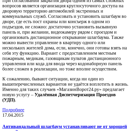
При согласовании закрытия двора одним из самых сложных
вопросов является организация круглосуточного доступа на
дворовую территорию автомобилей экстренных и
коммунальных служб. Согласовать и установить шлагбаум во
дворе, где есть пост охраны или консъерж в одном из
подъездов, не сложно: достаточно установить вызывную
панель и, при желании, видеокамеру рядом с проездом и
организовать дистанционное открывание шлагбаума. Также
можно вывести управление в квартиру одного или
нескольких жителей дома, если, конечно, они готовы взять на
себя эту функцию. Вариант с предоставлением местным
пожарным, медикам, газовщикам пультов дистанционного
управления или кода для ввода через кодонаборную панель
более сложен в реализации, но тоже вполне осуществим.
К сожалению, бывают ситуации, когда ни один из
вышеперечисленных вариантов не удаётся воплотить в жизнь.
Именно для таких случаев «МагазинВорот24.ру» предлагает
новую услугу –
Удалённая Диспетчеризация Проездов
(УДП)
.
Подробнее
17.04.2015
Антивандальный шлагбаум устанавливают не от хорошей