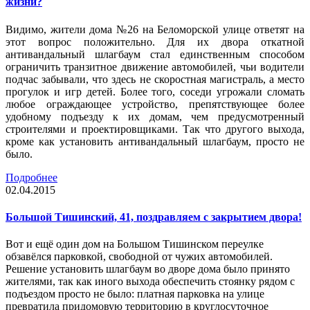
жизни?
Видимо, жители дома №26 на Беломорской улице ответят на
этот вопрос положительно. Для их двора откатной
антивандальный шлагбаум стал единственным способом
ограничить транзитное движение автомобилей, чьи водители
подчас забывали, что здесь не скоростная магистраль, а место
прогулок и игр детей. Более того, соседи угрожали сломать
любое ограждающее устройство, препятствующее более
удобному подъезду к их домам, чем предусмотренный
строителями и проектировщиками. Так что другого выхода,
кроме как установить антивандальный шлагбаум, просто не
было.
Подробнее
02.04.2015
Большой Тишинский, 41, поздравляем с закрытием двора!
Вот и ещё один дом на Большом Тишинском переулке
обзавёлся парковкой, свободной от чужих автомобилей.
Решение установить шлагбаум во дворе дома было принято
жителями, так как иного выхода обеспечить стоянку рядом с
подъездом просто не было: платная парковка на улице
превратила придомовую территорию в круглосуточное