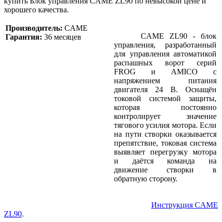
купить Блок управления CAME ZL90 по невысокой цене и
хорошего качества.
Производитель:
CAME
CAME ZL90 - блок
Гарантия:
36 месяцев
управления, разработанный
для управления автоматикой
распашных ворот серий
FROG и AMICO с
напряжением питания
двигателя 24 В. Оснащён
токовой системой защиты,
которая постоянно
контролирует значение
тягового усилия мотора. Если
на пути створки оказывается
препятствие, токовая система
выявляет перегрузку мотора
и даётся команда на
движение створки в
обратную сторону.
Инструкция CAME
ZL90
.