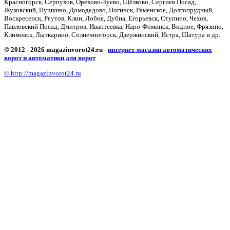
Красногорск, Серпухов, Орехово-Зуево, Щёлково, Сергиев Посад,
Жуковский, Пушкино, Домодедово, Ногинск, Раменское, Долгопрудный,
Воскресенск, Реутов, Клин, Лобня, Дубна, Егорьевск, Ступино, Чехов,
Павловский Посад, Дмитров, Ивантеевка, Наро-Фоминск, Видное, Фрязино,
Климовск, Лыткарино, Солнечногорск, Дзержинский, Истра, Шатура и др.
© 2012 - 2026 magazinvorot24.ru -
интернет-магазин автоматических
ворот и автоматики для ворот
© http://magazinvorot24.ru