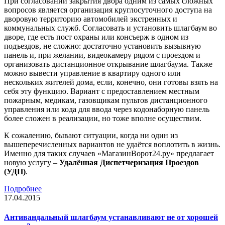
При согласовании закрытия двора одним из самых сложных
вопросов является организация круглосуточного доступа на
дворовую территорию автомобилей экстренных и
коммунальных служб. Согласовать и установить шлагбаум во
дворе, где есть пост охраны или консъерж в одном из
подъездов, не сложно: достаточно установить вызывную
панель и, при желании, видеокамеру рядом с проездом и
организовать дистанционное открывание шлагбаума. Также
можно вывести управление в квартиру одного или
нескольких жителей дома, если, конечно, они готовы взять на
себя эту функцию. Вариант с предоставлением местным
пожарным, медикам, газовщикам пультов дистанционного
управления или кода для ввода через кодонаборную панель
более сложен в реализации, но тоже вполне осуществим.
К сожалению, бывают ситуации, когда ни один из
вышеперечисленных вариантов не удаётся воплотить в жизнь.
Именно для таких случаев «МагазинВорот24.ру» предлагает
новую услугу –
Удалённая Диспетчеризация Проездов
(УДП)
.
Подробнее
17.04.2015
Антивандальный шлагбаум устанавливают не от хорошей