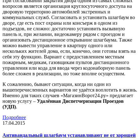
При согласовании закрытия двора одним из самых сложных
вопросов является организация круглосуточного доступа на
дворовую территорию автомобилей экстренных и
коммунальных служб. Согласовать и установить шлагбаум во
дворе, где есть пост охраны или консъерж в одном из
подъездов, не сложно: достаточно установить вызывную
панель и, при желании, видеокамеру рядом с проездом и
организовать дистанционное открывание шлагбаума. Также
можно вывести управление в квартиру одного или
нескольких жителей дома, если, конечно, они готовы взять на
себя эту функцию. Вариант с предоставлением местным
пожарным, медикам, газовщикам пультов дистанционного
управления или кода для ввода через кодонаборную панель
более сложен в реализации, но тоже вполне осуществим.
К сожалению, бывают ситуации, когда ни один из
вышеперечисленных вариантов не удаётся воплотить в жизнь.
Именно для таких случаев «МагазинВорот24.ру» предлагает
новую услугу –
Удалённая Диспетчеризация Проездов
(УДП)
.
Подробнее
17.04.2015
Антивандальный шлагбаум устанавливают не от хорошей