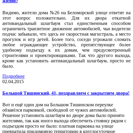
жизни?
Видимо, жители дома №26 на Беломорской улице ответят на
этот вопрос положительно. Для их двора откатной
антивандальный шлагбаум стал единственным способом
ограничить транзитное движение автомобилей, чьи водители
подчас забывали, что здесь не скоростная магистраль, а место
прогулок и игр детей. Более того, соседи угрожали сломать
любое ограждающее устройство, препятствующее более
удобному подъезду к их домам, чем предусмотренный
строителями и проектировщиками. Так что другого выхода,
кроме как установить антивандальный шлагбаум, просто не
было.
Подробнее
02.04.2015
Большой Тишинский, 41, поздравляем с закрытием двора!
Вот и ещё один дом на Большом Тишинском переулке
обзавёлся парковкой, свободной от чужих автомобилей.
Решение установить шлагбаум во дворе дома было принято
жителями, так как иного выхода обеспечить стоянку рядом с
подъездом просто не было: платная парковка на улице
превратила придомовую территорию в круглосуточное