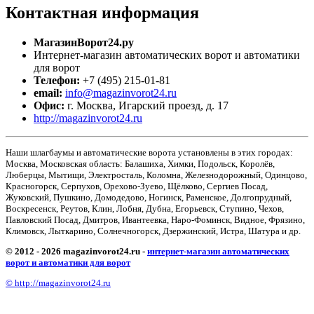
Контактная
информация
МагазинВорот24.ру
Интернет-магазин автоматических ворот и автоматики
для ворот
Телефон:
+7 (495) 215-01-81
email:
info@magazinvorot24.ru
Офис:
г. Москва
,
Игарский проезд, д. 17
http://magazinvorot24.ru
Наши шлагбаумы и автоматические ворота установлены в этих городах:
Москва, Московская область: Балашиха, Химки, Подольск, Королёв,
Люберцы, Мытищи, Электросталь, Коломна, Железнодорожный, Одинцово,
Красногорск, Серпухов, Орехово-Зуево, Щёлково, Сергиев Посад,
Жуковский, Пушкино, Домодедово, Ногинск, Раменское, Долгопрудный,
Воскресенск, Реутов, Клин, Лобня, Дубна, Егорьевск, Ступино, Чехов,
Павловский Посад, Дмитров, Ивантеевка, Наро-Фоминск, Видное, Фрязино,
Климовск, Лыткарино, Солнечногорск, Дзержинский, Истра, Шатура и др.
© 2012 - 2026 magazinvorot24.ru -
интернет-магазин автоматических
ворот и автоматики для ворот
© http://magazinvorot24.ru