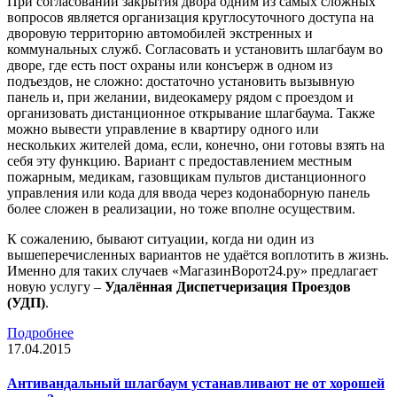
При согласовании закрытия двора одним из самых сложных
вопросов является организация круглосуточного доступа на
дворовую территорию автомобилей экстренных и
коммунальных служб. Согласовать и установить шлагбаум во
дворе, где есть пост охраны или консъерж в одном из
подъездов, не сложно: достаточно установить вызывную
панель и, при желании, видеокамеру рядом с проездом и
организовать дистанционное открывание шлагбаума. Также
можно вывести управление в квартиру одного или
нескольких жителей дома, если, конечно, они готовы взять на
себя эту функцию. Вариант с предоставлением местным
пожарным, медикам, газовщикам пультов дистанционного
управления или кода для ввода через кодонаборную панель
более сложен в реализации, но тоже вполне осуществим.
К сожалению, бывают ситуации, когда ни один из
вышеперечисленных вариантов не удаётся воплотить в жизнь.
Именно для таких случаев «МагазинВорот24.ру» предлагает
новую услугу –
Удалённая Диспетчеризация Проездов
(УДП)
.
Подробнее
17.04.2015
Антивандальный шлагбаум устанавливают не от хорошей