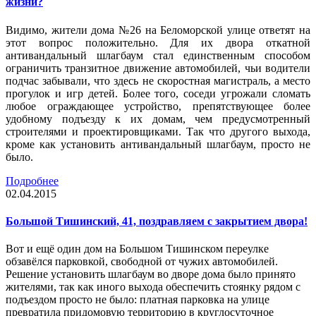
жизни?
Видимо, жители дома №26 на Беломорской улице ответят на
этот вопрос положительно. Для их двора откатной
антивандальный шлагбаум стал единственным способом
ограничить транзитное движение автомобилей, чьи водители
подчас забывали, что здесь не скоростная магистраль, а место
прогулок и игр детей. Более того, соседи угрожали сломать
любое ограждающее устройство, препятствующее более
удобному подъезду к их домам, чем предусмотренный
строителями и проектировщиками. Так что другого выхода,
кроме как установить антивандальный шлагбаум, просто не
было.
Подробнее
02.04.2015
Большой Тишинский, 41, поздравляем с закрытием двора!
Вот и ещё один дом на Большом Тишинском переулке
обзавёлся парковкой, свободной от чужих автомобилей.
Решение установить шлагбаум во дворе дома было принято
жителями, так как иного выхода обеспечить стоянку рядом с
подъездом просто не было: платная парковка на улице
превратила придомовую территорию в круглосуточное