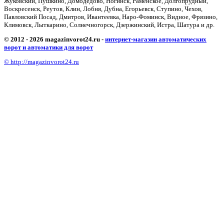
Жуковский, Пушкино, Домодедово, Ногинск, Раменское, Долгопрудный,
Воскресенск, Реутов, Клин, Лобня, Дубна, Егорьевск, Ступино, Чехов,
Павловский Посад, Дмитров, Ивантеевка, Наро-Фоминск, Видное, Фрязино,
Климовск, Лыткарино, Солнечногорск, Дзержинский, Истра, Шатура и др.
© 2012 - 2026 magazinvorot24.ru -
интернет-магазин автоматических
ворот и автоматики для ворот
© http://magazinvorot24.ru