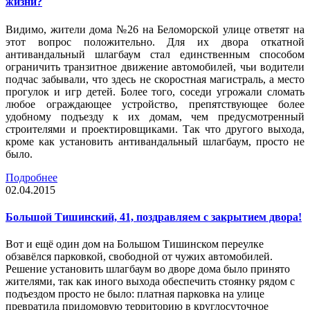
жизни?
Видимо, жители дома №26 на Беломорской улице ответят на
этот вопрос положительно. Для их двора откатной
антивандальный шлагбаум стал единственным способом
ограничить транзитное движение автомобилей, чьи водители
подчас забывали, что здесь не скоростная магистраль, а место
прогулок и игр детей. Более того, соседи угрожали сломать
любое ограждающее устройство, препятствующее более
удобному подъезду к их домам, чем предусмотренный
строителями и проектировщиками. Так что другого выхода,
кроме как установить антивандальный шлагбаум, просто не
было.
Подробнее
02.04.2015
Большой Тишинский, 41, поздравляем с закрытием двора!
Вот и ещё один дом на Большом Тишинском переулке
обзавёлся парковкой, свободной от чужих автомобилей.
Решение установить шлагбаум во дворе дома было принято
жителями, так как иного выхода обеспечить стоянку рядом с
подъездом просто не было: платная парковка на улице
превратила придомовую территорию в круглосуточное