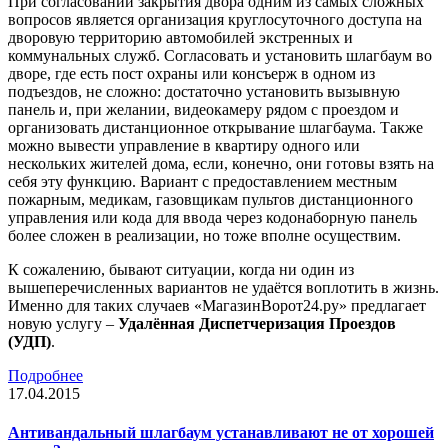
При согласовании закрытия двора одним из самых сложных
вопросов является организация круглосуточного доступа на
дворовую территорию автомобилей экстренных и
коммунальных служб. Согласовать и установить шлагбаум во
дворе, где есть пост охраны или консъерж в одном из
подъездов, не сложно: достаточно установить вызывную
панель и, при желании, видеокамеру рядом с проездом и
организовать дистанционное открывание шлагбаума. Также
можно вывести управление в квартиру одного или
нескольких жителей дома, если, конечно, они готовы взять на
себя эту функцию. Вариант с предоставлением местным
пожарным, медикам, газовщикам пультов дистанционного
управления или кода для ввода через кодонаборную панель
более сложен в реализации, но тоже вполне осуществим.
К сожалению, бывают ситуации, когда ни один из
вышеперечисленных вариантов не удаётся воплотить в жизнь.
Именно для таких случаев «МагазинВорот24.ру» предлагает
новую услугу –
Удалённая Диспетчеризация Проездов
(УДП)
.
Подробнее
17.04.2015
Антивандальный шлагбаум устанавливают не от хорошей