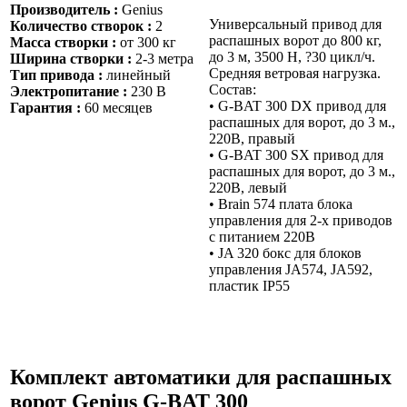
Производитель :
Genius
Универсальный привод для
Количество створок :
2
распашных ворот до 800 кг,
Масса створки :
от 300 кг
до 3 м, 3500 Н, ?30 цикл/ч.
Ширина створки :
2-3 метра
Средняя ветровая нагрузка.
Тип привода :
линейный
Состав:
Электропитание :
230 В
• G-BAT 300 DX привод для
Гарантия :
60 месяцев
распашных для ворот, до 3 м.,
220В, правый
• G-BAT 300 SX привод для
распашных для ворот, до 3 м.,
220В, левый
• Brain 574 плата блока
управления для 2-х приводов
с питанием 220В
• JA 320 бокс для блоков
управления JA574, JA592,
пластик IP55
Комплект автоматики для распашных
ворот Genius G-BAT 300