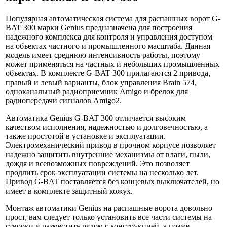
Популярная автоматическая система для распашных ворот G-
BAT 300 марки Genius предназначена для построения
надежного комплекса для контроля и управления доступом
на объектах частного и промышленного масштаба. Данная
модель имеет среднюю интенсивность работы, поэтому
может применяться на частных и небольших промышленных
объектах. В комплекте G-BAT 300 прилагаются 2 привода,
правый и левый варианты, блок управления Brain 574,
одноканальный радиоприемник Amigo и брелок для
радиопередачи сигналов Amigo2.
Автоматика Genius G-BAT 300 отличается высоким
качеством исполнения, надежностью и долговечностью, а
также простотой в установке и эксплуатации.
Электромеханический привод в прочном корпусе позволяет
надежно защитить внутренние механизмы от влаги, пыли,
дождя и всевозможных повреждений. Это позволяет
продлить срок эксплуатации системы на несколько лет.
Привод G-BAT поставляется без концевых выключателей, но
имеет в комплекте защитный кожух.
Монтаж автоматики Genius на распашные ворота довольно
прост, вам следует только установить все части системы на
створки и разместить рядом с конструкцией, а позже