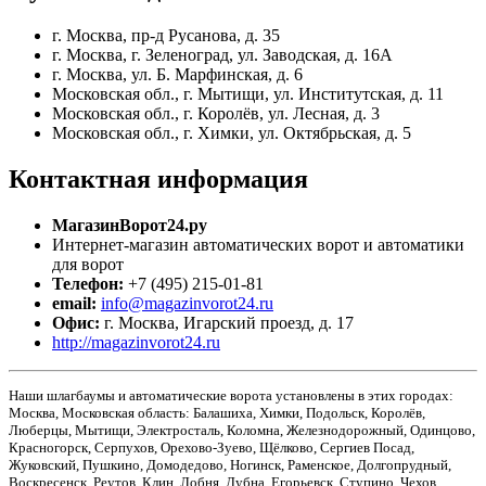
г. Москва, пр-д Русанова, д. 35
г. Москва, г. Зеленоград, ул. Заводская, д. 16А
г. Москва, ул. Б. Марфинская, д. 6
Московская обл., г. Мытищи, ул. Институтская, д. 11
Московская обл., г. Королёв, ул. Лесная, д. 3
Московская обл., г. Химки, ул. Октябрьская, д. 5
Контактная
информация
МагазинВорот24.ру
Интернет-магазин автоматических ворот и автоматики
для ворот
Телефон:
+7 (495) 215-01-81
email:
info@magazinvorot24.ru
Офис:
г. Москва
,
Игарский проезд, д. 17
http://magazinvorot24.ru
Наши шлагбаумы и автоматические ворота установлены в этих городах:
Москва, Московская область: Балашиха, Химки, Подольск, Королёв,
Люберцы, Мытищи, Электросталь, Коломна, Железнодорожный, Одинцово,
Красногорск, Серпухов, Орехово-Зуево, Щёлково, Сергиев Посад,
Жуковский, Пушкино, Домодедово, Ногинск, Раменское, Долгопрудный,
Воскресенск, Реутов, Клин, Лобня, Дубна, Егорьевск, Ступино, Чехов,