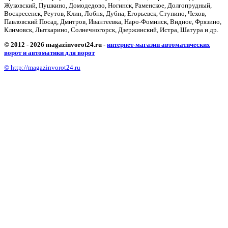
Жуковский, Пушкино, Домодедово, Ногинск, Раменское, Долгопрудный,
Воскресенск, Реутов, Клин, Лобня, Дубна, Егорьевск, Ступино, Чехов,
Павловский Посад, Дмитров, Ивантеевка, Наро-Фоминск, Видное, Фрязино,
Климовск, Лыткарино, Солнечногорск, Дзержинский, Истра, Шатура и др.
© 2012 - 2026 magazinvorot24.ru -
интернет-магазин автоматических
ворот и автоматики для ворот
© http://magazinvorot24.ru