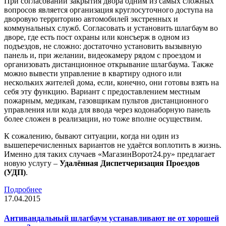
При согласовании закрытия двора одним из самых сложных
вопросов является организация круглосуточного доступа на
дворовую территорию автомобилей экстренных и
коммунальных служб. Согласовать и установить шлагбаум во
дворе, где есть пост охраны или консъерж в одном из
подъездов, не сложно: достаточно установить вызывную
панель и, при желании, видеокамеру рядом с проездом и
организовать дистанционное открывание шлагбаума. Также
можно вывести управление в квартиру одного или
нескольких жителей дома, если, конечно, они готовы взять на
себя эту функцию. Вариант с предоставлением местным
пожарным, медикам, газовщикам пультов дистанционного
управления или кода для ввода через кодонаборную панель
более сложен в реализации, но тоже вполне осуществим.
К сожалению, бывают ситуации, когда ни один из
вышеперечисленных вариантов не удаётся воплотить в жизнь.
Именно для таких случаев «МагазинВорот24.ру» предлагает
новую услугу –
Удалённая Диспетчеризация Проездов
(УДП)
.
Подробнее
17.04.2015
Антивандальный шлагбаум устанавливают не от хорошей