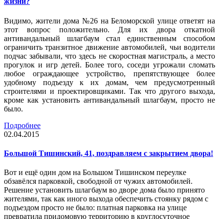
жизни?
Видимо, жители дома №26 на Беломорской улице ответят на
этот вопрос положительно. Для их двора откатной
антивандальный шлагбаум стал единственным способом
ограничить транзитное движение автомобилей, чьи водители
подчас забывали, что здесь не скоростная магистраль, а место
прогулок и игр детей. Более того, соседи угрожали сломать
любое ограждающее устройство, препятствующее более
удобному подъезду к их домам, чем предусмотренный
строителями и проектировщиками. Так что другого выхода,
кроме как установить антивандальный шлагбаум, просто не
было.
Подробнее
02.04.2015
Большой Тишинский, 41, поздравляем с закрытием двора!
Вот и ещё один дом на Большом Тишинском переулке
обзавёлся парковкой, свободной от чужих автомобилей.
Решение установить шлагбаум во дворе дома было принято
жителями, так как иного выхода обеспечить стоянку рядом с
подъездом просто не было: платная парковка на улице
превратила придомовую территорию в круглосуточное