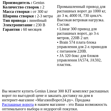
Производитель :
Genius
Промышленный привод для
Количество створок :
2
распашных ворот до 1000 кг,
Масса створки :
от 300 кг
до 3 м, 4000 Н, ?30 цикл/ч.
Ширина створки :
2-3 метра
Высокая ветровая нагрузка.
Тип привода :
линейный
Состав:
Электропитание :
230 В
• Linear 300 привод для
Гарантия :
60 месяцев
распашных ворот, до 3-х
метров, 220В 2 шт.
• Brain 574 плата блока
управления для 2-х приводов
с питанием 220В.
• JA 320 бокс для блоков
управления JA574, JA592,
пластик.
Вы можете купить Genius Linear 300 KIT комплект распашных
ворот по выгодной цене и заказать доставку на дом в
интернет-магазине «МагазинВорот24.ру». Продажа
Распашные ворота
в нашем магазине - это Ваша возможность
оптимального выбора и недорогой покупки.