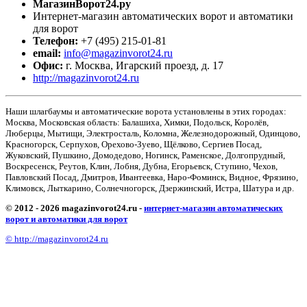
МагазинВорот24.ру
Интернет-магазин автоматических ворот и автоматики
для ворот
Телефон:
+7 (495) 215-01-81
email:
info@magazinvorot24.ru
Офис:
г. Москва
,
Игарский проезд, д. 17
http://magazinvorot24.ru
Наши шлагбаумы и автоматические ворота установлены в этих городах:
Москва, Московская область: Балашиха, Химки, Подольск, Королёв,
Люберцы, Мытищи, Электросталь, Коломна, Железнодорожный, Одинцово,
Красногорск, Серпухов, Орехово-Зуево, Щёлково, Сергиев Посад,
Жуковский, Пушкино, Домодедово, Ногинск, Раменское, Долгопрудный,
Воскресенск, Реутов, Клин, Лобня, Дубна, Егорьевск, Ступино, Чехов,
Павловский Посад, Дмитров, Ивантеевка, Наро-Фоминск, Видное, Фрязино,
Климовск, Лыткарино, Солнечногорск, Дзержинский, Истра, Шатура и др.
© 2012 - 2026 magazinvorot24.ru -
интернет-магазин автоматических
ворот и автоматики для ворот
© http://magazinvorot24.ru