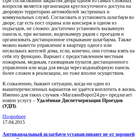
При согласовании закрытия двора одним из самых сложных
вопросов является организация круглосуточного доступа на
дворовую территорию автомобилей экстренных и
коммунальных служб. Согласовать и установить шлагбаум во
дворе, где есть пост охраны или консъерж в одном из
подъездов, не сложно: достаточно установить вызывную
панель и, при желании, видеокамеру рядом с проездом и
организовать дистанционное открывание шлагбаума. Также
можно вывести управление в квартиру одного или
нескольких жителей дома, если, конечно, они готовы взять на
себя эту функцию. Вариант с предоставлением местным
пожарным, медикам, газовщикам пультов дистанционного
управления или кода для ввода через кодонаборную панель
более сложен в реализации, но тоже вполне осуществим.
К сожалению, бывают ситуации, когда ни один из
вышеперечисленных вариантов не удаётся воплотить в жизнь.
Именно для таких случаев «МагазинВорот24.ру» предлагает
новую услугу –
Удалённая Диспетчеризация Проездов
(УДП)
.
Подробнее
17.04.2015
Антивандальный шлагбаум устанавливают не от хорошей