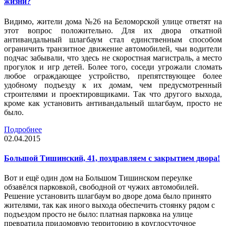
жизни?
Видимо, жители дома №26 на Беломорской улице ответят на
этот вопрос положительно. Для их двора откатной
антивандальный шлагбаум стал единственным способом
ограничить транзитное движение автомобилей, чьи водители
подчас забывали, что здесь не скоростная магистраль, а место
прогулок и игр детей. Более того, соседи угрожали сломать
любое ограждающее устройство, препятствующее более
удобному подъезду к их домам, чем предусмотренный
строителями и проектировщиками. Так что другого выхода,
кроме как установить антивандальный шлагбаум, просто не
было.
Подробнее
02.04.2015
Большой Тишинский, 41, поздравляем с закрытием двора!
Вот и ещё один дом на Большом Тишинском переулке
обзавёлся парковкой, свободной от чужих автомобилей.
Решение установить шлагбаум во дворе дома было принято
жителями, так как иного выхода обеспечить стоянку рядом с
подъездом просто не было: платная парковка на улице
превратила придомовую территорию в круглосуточное