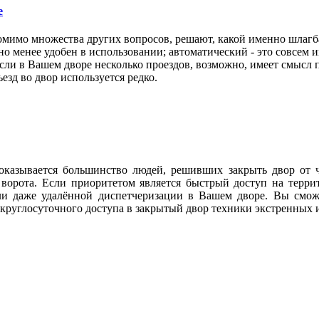
е
омимо множества других вопросов, решают, какой именно шлагб
но менее удобен в использовании; автоматический - это совсем и
и в Вашем дворе несколько проездов, возможно, имеет смысл п
езд во двор используется редко.
 оказывается большинство людей, решивших закрыть двор от 
ие ворота. Если приоритетом является быстрый доступ на тер
и даже удалённой диспетчеризации в Вашем дворе. Вы сможе
круглосуточного доступа в закрытый двор техники экстренных 