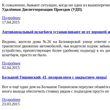
К сожалению, бывают ситуации, когда ни один из вышеперечис
Удалённая Диспетчеризация Проездов (УДП)
.
Подробнее
17.04.2015
Антивандальный шлагбаум устанавливают не от хорошей 
Видимо, жители дома №26 на Беломорской улице ответят н
транзитное движение автомобилей, чьи водители подчас забывал
устройство, препятствующее более удобному подъезду к их д
шлагбаум, просто не было.
Подробнее
02.04.2015
Большой Тишинский, 41, поздравляем с закрытием двора!
Вот и ещё один дом на Большом Тишинском переулке обзавёлся
иного выхода обеспечить стоянку рядом с подъездом просто н
Подробнее
23.03.2015