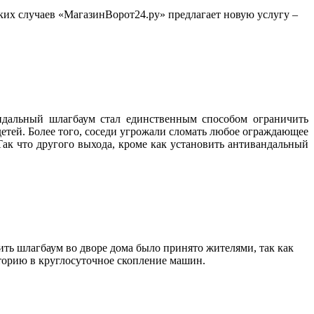
ких случаев «МагазинВорот24.ру» предлагает новую услугу –
ндальный шлагбаум стал единственным способом ограничить
 детей. Более того, соседи угрожали сломать любое ограждающее
ак что другого выхода, кроме как установить антивандальный
ть шлагбаум во дворе дома было принято жителями, так как
иторию в круглосуточное скопление машин.