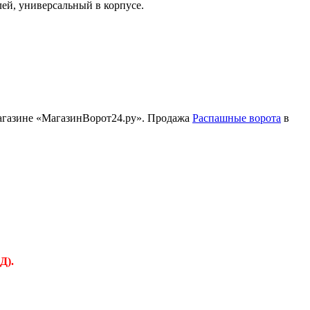
лей, универсальный в корпусе.
-магазине «МагазинВорот24.ру». Продажа
Распашные ворота
в
Д).