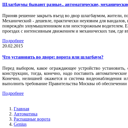
Шлагбаумы бывают разные.. автоматические, механически
Приняв решение закрыть въезд во двор шлагбаумом, жители, п
Механический - дешевле, практически неуязвим для вандалов, 
повреждён злоумышленником или неосторожным водителем. Есл
проездах с интенсивным движением и механических там, где въ
Подробнее
20.02.2015
Что установить во дворе: ворота или шлагбаум?
Перед выбором, какое ограждающее устройство установить,
конструкции, тогда, конечно, надо поставить автоматическ
Конечно, нелишней окажется и система видеонаблюдения ил
выполнить требование Правительства Москвы об обеспечении 
Подробнее
Главная
Автоматика
Распашные ворота
Genius