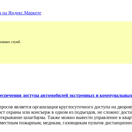
альных служб.
обеспечения доступа автомобилей экстренных и коммунальны
просов является организация круглосуточного доступа на двор
пост охраны или консъерж в одном из подъездов, не сложно: дос
открывание шлагбаума. Также можно вывести управление в кварт
м местным пожарным, медикам, газовщикам пультов дистанционно