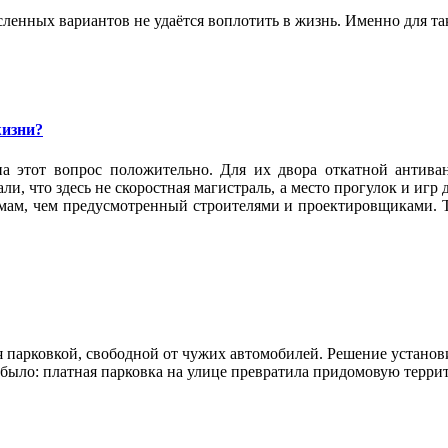
ленных вариантов не удаётся воплотить в жизнь. Именно для та
жизни?
а этот вопрос положительно. Для их двора откатной антива
и, что здесь не скоростная магистраль, а место прогулок и игр
омам, чем предусмотренный строителями и проектировщиками. Т
 парковкой, свободной от чужих автомобилей. Решение установи
е было: платная парковка на улице превратила придомовую терр