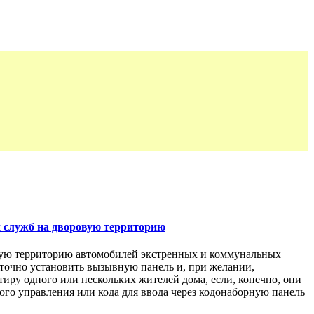
х служб на дворовую территорию
овую территорию автомобилей экстренных и коммунальных
таточно установить вызывную панель и, при желании,
иру одного или нескольких жителей дома, если, конечно, они
го управления или кода для ввода через кодонаборную панель