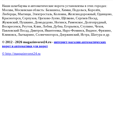
Наши шлагбаумы и автоматические ворота установлены в этих городах:
Москва, Московская область: Балашиха, Химки, Подольск, Королёв,
Люберцы, Мытищи, Электросталь, Коломна, Железнодорожный, Одинцово,
Красногорск, Серпухов, Орехово-Зуево, Щёлково, Сергиев Посад,
Жуковский, Пушкино, Домодедово, Ногинск, Раменское, Долгопрудный,
Воскресенск, Реутов, Клин, Лобня, Дубна, Егорьевск, Ступино, Чехов,
Павловский Посад, Дмитров, Ивантеевка, Наро-Фоминск, Видное, Фрязино,
Климовск, Лыткарино, Солнечногорск, Дзержинский, Истра, Шатура и др.
© 2012 - 2026 magazinvorot24.ru -
интернет-магазин автоматических
ворот и автоматики для ворот
© http://magazinvorot24.ru