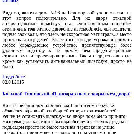
жизни?
Видимо, жители дома №26 на Беломорской улице ответят на
этот вопрос положительно. Для их двора откатной
антивандальный шлагбаум стал единственным способом
ограничить транзитное движение автомобилей, чьи водители
подчас забывали, что здесь не скоростная магистраль, а место
прогулок и игр детей. Более того, соседи угрожали сломать
любое ограждающее устройство, препятствующее более
удобному подъезду к их домам, чем предусмотренный
строителями и проектировщиками. Так что другого выхода,
кроме как установить антивандальный шлагбаум, просто не
было.
Подробнее
02.04.2015
Большой Тишинский, 41, поздравляем с закрытием двора!
Вот и ещё один дом на Большом Тишинском переулке
обзавёлся парковкой, свободной от чужих автомобилей.
Решение установить шлагбаум во дворе дома было принято
жителями, так как иного выхода обеспечить стоянку рядом с
подъездом просто не было: платная парковка на улице
превратила придомовую территорию в круглосуточное