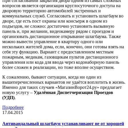
При согласовании закрытия двора одним из самых сложных
вопросов является организация круглосуточного доступа на
дворовую территорию автомобилей экстренных и
коммунальных служб. Согласовать и установить шлагбаум во
дворе, где есть пост охраны или консъерж в одном из
подъездов, не сложно: достаточно установить вызывную
панель и, при желании, видеокамеру рядом с проездом и
организовать дистанционное открывание шлагбаума. Также
можно вывести управление в квартиру одного или
нескольких жителей дома, если, конечно, они готовы взять на
себя эту функцию. Вариант с предоставлением местным
пожарным, медикам, газовщикам пультов дистанционного
управления или кода для ввода через кодонаборную панель
более сложен в реализации, но тоже вполне осуществим.
К сожалению, бывают ситуации, когда ни один из
вышеперечисленных вариантов не удаётся воплотить в жизнь.
Именно для таких случаев «МагазинВорот24.ру» предлагает
новую услугу –
Удалённая Диспетчеризация Проездов
(УДП)
.
Подробнее
17.04.2015
Антивандальный шлагбаум устанавливают не от хорошей