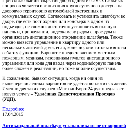
При согласовании закрытия двора одним из самых сложных
вопросов является организация круглосуточного доступа на
дворовую территорию автомобилей экстренных и
коммунальных служб. Согласовать и установить шлагбаум во
дворе, где есть пост охраны или консъерж в одном из
подъездов, не сложно: достаточно установить вызывную
панель и, при желании, видеокамеру рядом с проездом и
организовать дистанционное открывание шлагбаума. Также
можно вывести управление в квартиру одного или
нескольких жителей дома, если, конечно, они готовы взять на
себя эту функцию. Вариант с предоставлением местным
пожарным, медикам, газовщикам пультов дистанционного
управления или кода для ввода через кодонаборную панель
более сложен в реализации, но тоже вполне осуществим.
К сожалению, бывают ситуации, когда ни один из
вышеперечисленных вариантов не удаётся воплотить в жизнь.
Именно для таких случаев «МагазинВорот24.ру» предлагает
новую услугу –
Удалённая Диспетчеризация Проездов
(УДП)
.
Подробнее
17.04.2015
Антивандальный шлагбаум устанавливают не от хорошей