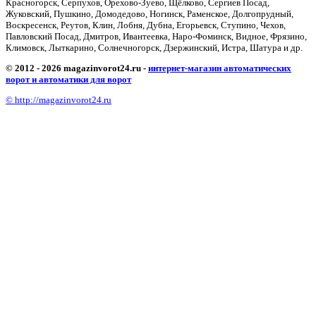
Красногорск, Серпухов, Орехово-Зуево, Щёлково, Сергиев Посад,
Жуковский, Пушкино, Домодедово, Ногинск, Раменское, Долгопрудный,
Воскресенск, Реутов, Клин, Лобня, Дубна, Егорьевск, Ступино, Чехов,
Павловский Посад, Дмитров, Ивантеевка, Наро-Фоминск, Видное, Фрязино,
Климовск, Лыткарино, Солнечногорск, Дзержинский, Истра, Шатура и др.
© 2012 - 2026 magazinvorot24.ru -
интернет-магазин автоматических
ворот и автоматики для ворот
© http://magazinvorot24.ru