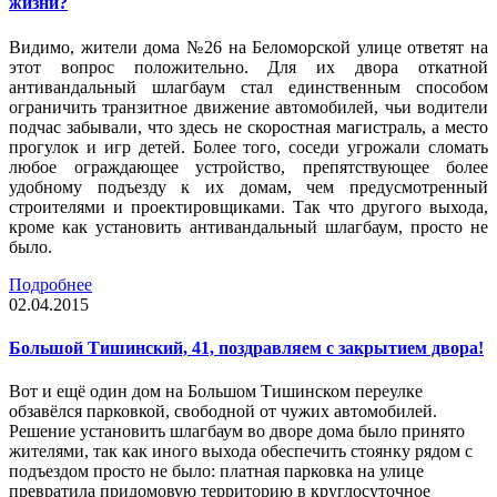
жизни?
Видимо, жители дома №26 на Беломорской улице ответят на
этот вопрос положительно. Для их двора откатной
антивандальный шлагбаум стал единственным способом
ограничить транзитное движение автомобилей, чьи водители
подчас забывали, что здесь не скоростная магистраль, а место
прогулок и игр детей. Более того, соседи угрожали сломать
любое ограждающее устройство, препятствующее более
удобному подъезду к их домам, чем предусмотренный
строителями и проектировщиками. Так что другого выхода,
кроме как установить антивандальный шлагбаум, просто не
было.
Подробнее
02.04.2015
Большой Тишинский, 41, поздравляем с закрытием двора!
Вот и ещё один дом на Большом Тишинском переулке
обзавёлся парковкой, свободной от чужих автомобилей.
Решение установить шлагбаум во дворе дома было принято
жителями, так как иного выхода обеспечить стоянку рядом с
подъездом просто не было: платная парковка на улице
превратила придомовую территорию в круглосуточное