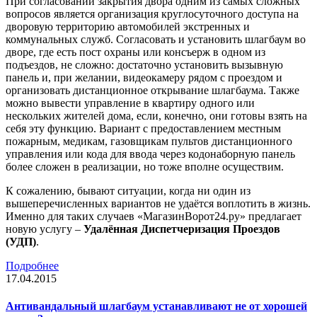
При согласовании закрытия двора одним из самых сложных
вопросов является организация круглосуточного доступа на
дворовую территорию автомобилей экстренных и
коммунальных служб. Согласовать и установить шлагбаум во
дворе, где есть пост охраны или консъерж в одном из
подъездов, не сложно: достаточно установить вызывную
панель и, при желании, видеокамеру рядом с проездом и
организовать дистанционное открывание шлагбаума. Также
можно вывести управление в квартиру одного или
нескольких жителей дома, если, конечно, они готовы взять на
себя эту функцию. Вариант с предоставлением местным
пожарным, медикам, газовщикам пультов дистанционного
управления или кода для ввода через кодонаборную панель
более сложен в реализации, но тоже вполне осуществим.
К сожалению, бывают ситуации, когда ни один из
вышеперечисленных вариантов не удаётся воплотить в жизнь.
Именно для таких случаев «МагазинВорот24.ру» предлагает
новую услугу –
Удалённая Диспетчеризация Проездов
(УДП)
.
Подробнее
17.04.2015
Антивандальный шлагбаум устанавливают не от хорошей