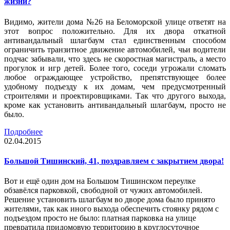
жизни?
Видимо, жители дома №26 на Беломорской улице ответят на
этот вопрос положительно. Для их двора откатной
антивандальный шлагбаум стал единственным способом
ограничить транзитное движение автомобилей, чьи водители
подчас забывали, что здесь не скоростная магистраль, а место
прогулок и игр детей. Более того, соседи угрожали сломать
любое ограждающее устройство, препятствующее более
удобному подъезду к их домам, чем предусмотренный
строителями и проектировщиками. Так что другого выхода,
кроме как установить антивандальный шлагбаум, просто не
было.
Подробнее
02.04.2015
Большой Тишинский, 41, поздравляем с закрытием двора!
Вот и ещё один дом на Большом Тишинском переулке
обзавёлся парковкой, свободной от чужих автомобилей.
Решение установить шлагбаум во дворе дома было принято
жителями, так как иного выхода обеспечить стоянку рядом с
подъездом просто не было: платная парковка на улице
превратила придомовую территорию в круглосуточное