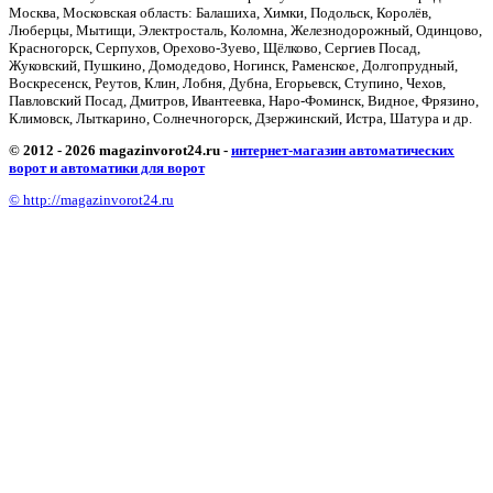
Москва, Московская область: Балашиха, Химки, Подольск, Королёв,
Люберцы, Мытищи, Электросталь, Коломна, Железнодорожный, Одинцово,
Красногорск, Серпухов, Орехово-Зуево, Щёлково, Сергиев Посад,
Жуковский, Пушкино, Домодедово, Ногинск, Раменское, Долгопрудный,
Воскресенск, Реутов, Клин, Лобня, Дубна, Егорьевск, Ступино, Чехов,
Павловский Посад, Дмитров, Ивантеевка, Наро-Фоминск, Видное, Фрязино,
Климовск, Лыткарино, Солнечногорск, Дзержинский, Истра, Шатура и др.
© 2012 - 2026 magazinvorot24.ru -
интернет-магазин автоматических
ворот и автоматики для ворот
© http://magazinvorot24.ru