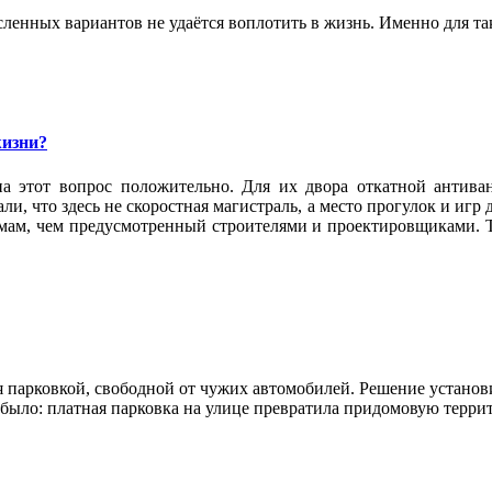
ленных вариантов не удаётся воплотить в жизнь. Именно для та
жизни?
а этот вопрос положительно. Для их двора откатной антива
и, что здесь не скоростная магистраль, а место прогулок и игр
омам, чем предусмотренный строителями и проектировщиками. Т
 парковкой, свободной от чужих автомобилей. Решение установи
е было: платная парковка на улице превратила придомовую терр