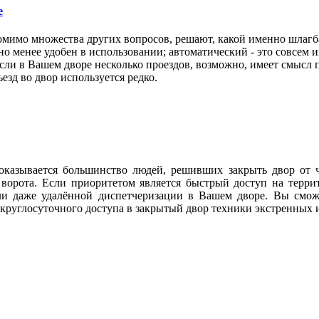
е
омимо множества других вопросов, решают, какой именно шлагб
но менее удобен в использовании; автоматический - это совсем и
и в Вашем дворе несколько проездов, возможно, имеет смысл п
езд во двор используется редко.
 оказывается большинство людей, решивших закрыть двор от 
ие ворота. Если приоритетом является быстрый доступ на тер
и даже удалённой диспетчеризации в Вашем дворе. Вы сможе
круглосуточного доступа в закрытый двор техники экстренных 