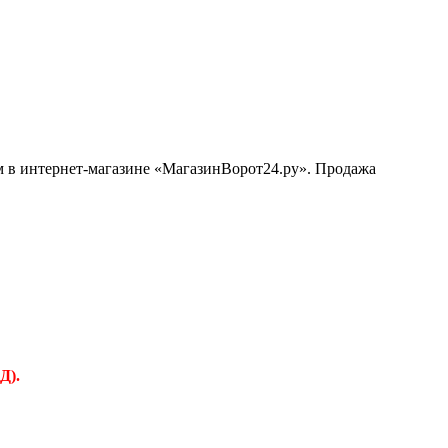
ом в интернет-магазине «МагазинВорот24.ру». Продажа
Д).