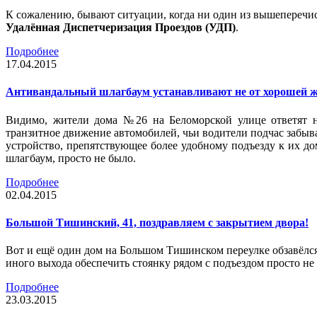
К сожалению, бывают ситуации, когда ни один из вышеперечис
Удалённая Диспетчеризация Проездов (УДП)
.
Подробнее
17.04.2015
Антивандальный шлагбаум устанавливают не от хорошей 
Видимо, жители дома №26 на Беломорской улице ответят н
транзитное движение автомобилей, чьи водители подчас забывал
устройство, препятствующее более удобному подъезду к их д
шлагбаум, просто не было.
Подробнее
02.04.2015
Большой Тишинский, 41, поздравляем с закрытием двора!
Вот и ещё один дом на Большом Тишинском переулке обзавёлся
иного выхода обеспечить стоянку рядом с подъездом просто н
Подробнее
23.03.2015