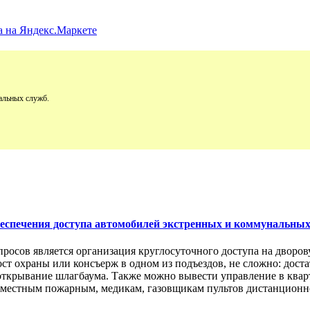
альных служб.
обеспечения доступа автомобилей экстренных и коммунальны
просов является организация круглосуточного доступа на двор
пост охраны или консъерж в одном из подъездов, не сложно: дос
открывание шлагбаума. Также можно вывести управление в кварт
м местным пожарным, медикам, газовщикам пультов дистанционно