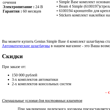
• Simple Base комплект основа
сечения
• Beam 4 Simple (6100197)стре
Электропитание :
24 В
• 6100194 кронштейн для креп
Гарантия :
60 месяцев
• Stickers комплект наклейки на 
Вы можете купить Genius Simple Base 4 комплект шлагбаума ст
Автоматические шлагбаумы
в нашем магазине - это Ваша возм
Скидки
При заказе от:
150 000 рублей
3-х комплектов автоматики
2-х комплектов консольных систем
–
с
Специальные условия для постоянных клиентов
При заключении дилерского договора предоставляетс