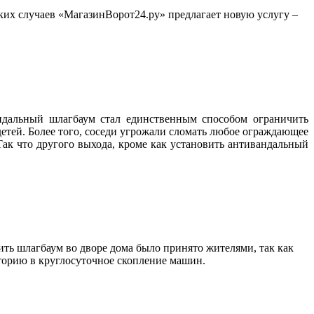
ких случаев «МагазинВорот24.ру» предлагает новую услугу –
ндальный шлагбаум стал единственным способом ограничить
 детей. Более того, соседи угрожали сломать любое ограждающее
ак что другого выхода, кроме как установить антивандальный
ть шлагбаум во дворе дома было принято жителями, так как
иторию в круглосуточное скопление машин.