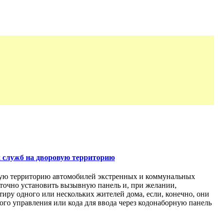
х служб на дворовую территорию
овую территорию автомобилей экстренных и коммунальных
таточно установить вызывную панель и, при желании,
иру одного или нескольких жителей дома, если, конечно, они
го управления или кода для ввода через кодонаборную панель