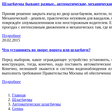
Шлагбаумы бывают разные.. автоматические, механически
Приняв решение закрыть въезд во двор шлагбаумом, жители, п
Механический - дешевле, практически неуязвим для вандалов, 
повреждён злоумышленником или неосторожным водителем. Есл
проездах с интенсивным движением и механических там, где въ
Подробнее
20.02.2015
Что установить во дворе: ворота или шлагбаум?
Перед выбором, какое ограждающее устройство установить,
конструкции, тогда, конечно, надо поставить автоматическ
Конечно, нелишней окажется и система видеонаблюдения ил
выполнить требование Правительства Москвы об обеспечении 
Подробнее
Главная
Шлагбаумы
Автоматические шлагбаумы
Genius