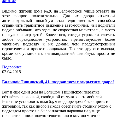
жизни?
Видимо, жители дома №26 на Беломорской улице ответят на
этот вопрос положительно. Для их двора откатной
антивандальный шлагбаум стал единственным способом
ограничить транзитное движение автомобилей, чьи водители
подчас забывали, что здесь не скоростная магистраль, а место
прогулок и игр детей. Более того, соседи угрожали сломать
любое ограждающее устройство, препятствующее более
удобному подъезду к их домам, чем предусмотренный
строителями и проектировщиками. Так что другого выхода,
кроме как установить антивандальный шлагбаум, просто не
было.
Подробнее
02.04.2015
Большой Тишинский, 41, поздравляем с закрытием двора!
Вот и ещё один дом на Большом Тишинском переулке
обзавёлся парковкой, свободной от чужих автомобилей.
Решение установить шлагбаум во дворе дома было принято
жителями, так как иного выхода обеспечить стоянку рядом с
подъездом просто не было: платная парковка на улице
превратила придомовую территорию в круглосуточное