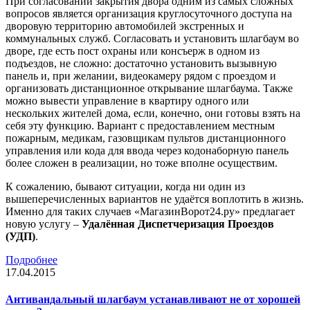
При согласовании закрытия двора одним из самых сложных
вопросов является организация круглосуточного доступа на
дворовую территорию автомобилей экстренных и
коммунальных служб. Согласовать и установить шлагбаум во
дворе, где есть пост охраны или консъерж в одном из
подъездов, не сложно: достаточно установить вызывную
панель и, при желании, видеокамеру рядом с проездом и
организовать дистанционное открывание шлагбаума. Также
можно вывести управление в квартиру одного или
нескольких жителей дома, если, конечно, они готовы взять на
себя эту функцию. Вариант с предоставлением местным
пожарным, медикам, газовщикам пультов дистанционного
управления или кода для ввода через кодонаборную панель
более сложен в реализации, но тоже вполне осуществим.
К сожалению, бывают ситуации, когда ни один из
вышеперечисленных вариантов не удаётся воплотить в жизнь.
Именно для таких случаев «МагазинВорот24.ру» предлагает
новую услугу –
Удалённая Диспетчеризация Проездов
(УДП)
.
Подробнее
17.04.2015
Антивандальный шлагбаум устанавливают не от хорошей