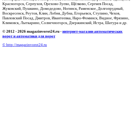
Красногорск, Серпухов, Орехово-Зуево, Щёлково, Сергиев Посад,
Жуковский, Пушкино, Домодедово, Ногинск, Раменское, Долгопрудный,
Воскресенск, Реутов, Клин, Лобня, Дубна, Егорьевск, Ступино, Чехов,
Павловский Посад, Дмитров, Ивантеевка, Наро-Фоминск, Видное, Фрязино,
Климовск, Лыткарино, Солнечногорск, Дзержинский, Истра, Шатура и др.
© 2012 - 2026 magazinvorot24.ru -
интернет-магазин автоматических
ворот и автоматики для ворот
© http://magazinvorot24.ru