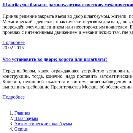
Шлагбаумы бывают разные.. автоматические, механически
Приняв решение закрыть въезд во двор шлагбаумом, жители, п
Механический - дешевле, практически неуязвим для вандалов, 
повреждён злоумышленником или неосторожным водителем. Есл
проездах с интенсивным движением и механических там, где въ
Подробнее
20.02.2015
Что установить во дворе: ворота или шлагбаум?
Перед выбором, какое ограждающее устройство установить,
конструкции, тогда, конечно, надо поставить автоматическ
Конечно, нелишней окажется и система видеонаблюдения ил
выполнить требование Правительства Москвы об обеспечении 
Подробнее
Главная
Шлагбаумы
Автоматические шлагбаумы
Genius