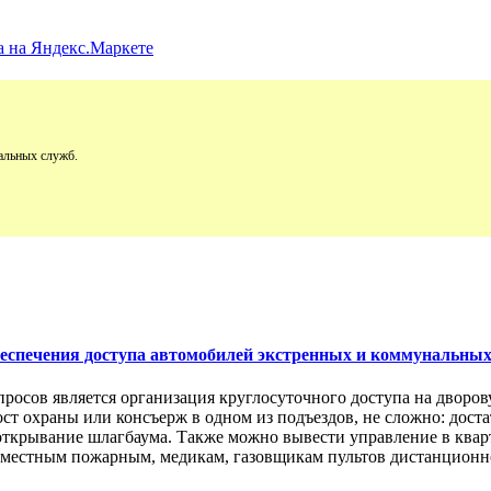
альных служб.
обеспечения доступа автомобилей экстренных и коммунальны
просов является организация круглосуточного доступа на двор
пост охраны или консъерж в одном из подъездов, не сложно: дос
открывание шлагбаума. Также можно вывести управление в кварт
м местным пожарным, медикам, газовщикам пультов дистанционно