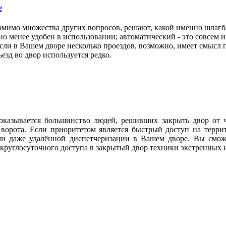
е
омимо множества других вопросов, решают, какой именно шлагб
но менее удобен в использовании; автоматический - это совсем и
и в Вашем дворе несколько проездов, возможно, имеет смысл п
езд во двор используется редко.
 оказывается большинство людей, решивших закрыть двор от 
ие ворота. Если приоритетом является быстрый доступ на тер
и даже удалённой диспетчеризации в Вашем дворе. Вы сможе
круглосуточного доступа в закрытый двор техники экстренных 