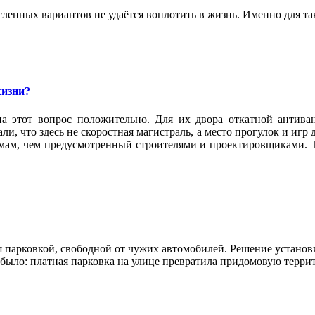
ленных вариантов не удаётся воплотить в жизнь. Именно для та
жизни?
а этот вопрос положительно. Для их двора откатной антива
и, что здесь не скоростная магистраль, а место прогулок и игр
омам, чем предусмотренный строителями и проектировщиками. Т
 парковкой, свободной от чужих автомобилей. Решение установи
е было: платная парковка на улице превратила придомовую терр