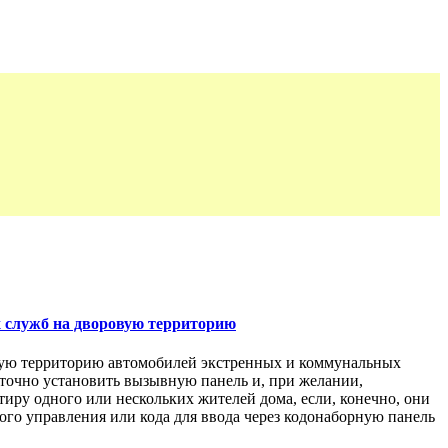
х служб на дворовую территорию
овую территорию автомобилей экстренных и коммунальных
таточно установить вызывную панель и, при желании,
иру одного или нескольких жителей дома, если, конечно, они
го управления или кода для ввода через кодонаборную панель