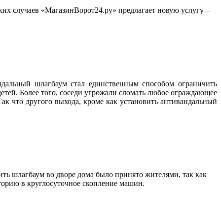
ких случаев «МагазинВорот24.ру» предлагает новую услугу –
ндальный шлагбаум стал единственным способом ограничить
 детей. Более того, соседи угрожали сломать любое ограждающее
ак что другого выхода, кроме как установить антивандальный
ть шлагбаум во дворе дома было принято жителями, так как
иторию в круглосуточное скопление машин.