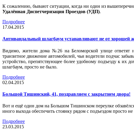
К сожалению, бывают ситуации, когда ни один из вышеперечис
Удалённая Диспетчеризация Проездов (УДП)
.
Подробнее
17.04.2015
Антивандальный шлагбаум устанавливают не от хорошей 
Видимо, жители дома №26 на Беломорской улице ответят н
транзитное движение автомобилей, чьи водители подчас забывал
устройство, препятствующее более удобному подъезду к их д
шлагбаум, просто не было.
Подробнее
02.04.2015
Большой Тишинский, 41, поздравляем с закрытием двора!
Вот и ещё один дом на Большом Тишинском переулке обзавёлся
иного выхода обеспечить стоянку рядом с подъездом просто н
Подробнее
23.03.2015