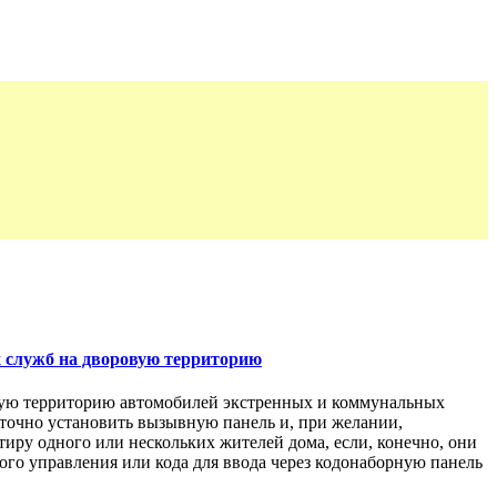
х служб на дворовую территорию
овую территорию автомобилей экстренных и коммунальных
таточно установить вызывную панель и, при желании,
иру одного или нескольких жителей дома, если, конечно, они
го управления или кода для ввода через кодонаборную панель