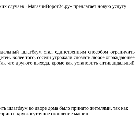
ких случаев «МагазинВорот24.ру» предлагает новую услугу –
ндальный шлагбаум стал единственным способом ограничить
 детей. Более того, соседи угрожали сломать любое ограждающее
ак что другого выхода, кроме как установить антивандальный
ть шлагбаум во дворе дома было принято жителями, так как
иторию в круглосуточное скопление машин.