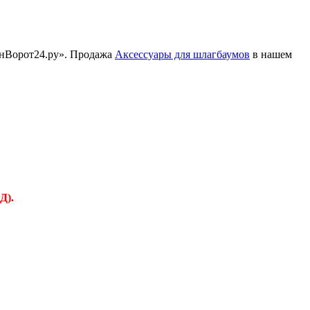
зинВорот24.ру». Продажа
Аксессуары для шлагбаумов
в нашем
Д).