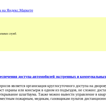
альных служб.
обеспечения доступа автомобилей экстренных и коммунальны
просов является организация круглосуточного доступа на двор
пост охраны или консъерж в одном из подъездов, не сложно: дос
открывание шлагбаума. Также можно вывести управление в кварт
м местным пожарным, медикам, газовщикам пультов дистанционно