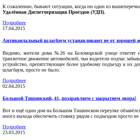
К сожалению, бывают ситуации, когда ни один из вышеперечис
Удалённая Диспетчеризация Проездов (УДП)
.
Подробнее
17.04.2015
Антивандальный шлагбаум устанавливают не от хорошей 
Видимо, жители дома №26 на Беломорской улице ответят н
транзитное движение автомобилей, чьи водители подчас забывал
устройство, препятствующее более удобному подъезду к их д
шлагбаум, просто не было.
Подробнее
02.04.2015
Большой Тишинский, 41, поздравляем с закрытием двора!
Вот и ещё один дом на Большом Тишинском переулке обзавёлся
иного выхода обеспечить стоянку рядом с подъездом просто н
Подробнее
23.03.2015