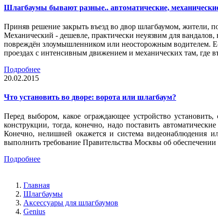
Шлагбаумы бывают разные.. автоматические, механически
Приняв решение закрыть въезд во двор шлагбаумом, жители, п
Механический - дешевле, практически неуязвим для вандалов, 
повреждён злоумышленником или неосторожным водителем. Есл
проездах с интенсивным движением и механических там, где въ
Подробнее
20.02.2015
Что установить во дворе: ворота или шлагбаум?
Перед выбором, какое ограждающее устройство установить,
конструкции, тогда, конечно, надо поставить автоматическ
Конечно, нелишней окажется и система видеонаблюдения ил
выполнить требование Правительства Москвы об обеспечении 
Подробнее
Главная
Шлагбаумы
Аксессуары для шлагбаумов
Genius