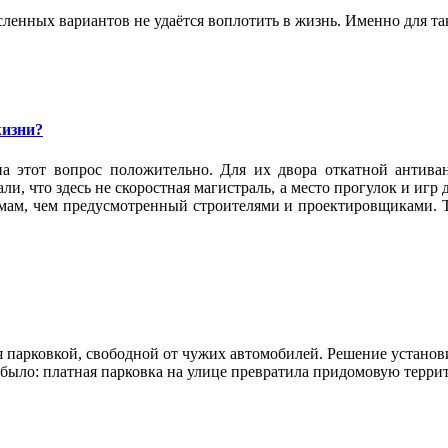
ленных вариантов не удаётся воплотить в жизнь. Именно для та
жизни?
а этот вопрос положительно. Для их двора откатной антива
и, что здесь не скоростная магистраль, а место прогулок и игр
омам, чем предусмотренный строителями и проектировщиками. Т
 парковкой, свободной от чужих автомобилей. Решение установи
е было: платная парковка на улице превратила придомовую терр