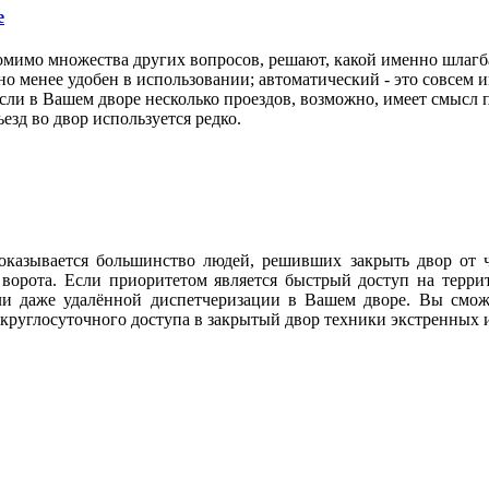
е
омимо множества других вопросов, решают, какой именно шлагб
но менее удобен в использовании; автоматический - это совсем и
и в Вашем дворе несколько проездов, возможно, имеет смысл п
езд во двор используется редко.
 оказывается большинство людей, решивших закрыть двор от 
ие ворота. Если приоритетом является быстрый доступ на тер
и даже удалённой диспетчеризации в Вашем дворе. Вы сможе
круглосуточного доступа в закрытый двор техники экстренных 