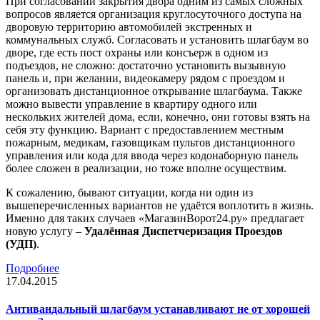
При согласовании закрытия двора одним из самых сложных
вопросов является организация круглосуточного доступа на
дворовую территорию автомобилей экстренных и
коммунальных служб. Согласовать и установить шлагбаум во
дворе, где есть пост охраны или консъерж в одном из
подъездов, не сложно: достаточно установить вызывную
панель и, при желании, видеокамеру рядом с проездом и
организовать дистанционное открывание шлагбаума. Также
можно вывести управление в квартиру одного или
нескольких жителей дома, если, конечно, они готовы взять на
себя эту функцию. Вариант с предоставлением местным
пожарным, медикам, газовщикам пультов дистанционного
управления или кода для ввода через кодонаборную панель
более сложен в реализации, но тоже вполне осуществим.
К сожалению, бывают ситуации, когда ни один из
вышеперечисленных вариантов не удаётся воплотить в жизнь.
Именно для таких случаев «МагазинВорот24.ру» предлагает
новую услугу –
Удалённая Диспетчеризация Проездов
(УДП)
.
Подробнее
17.04.2015
Антивандальный шлагбаум устанавливают не от хорошей