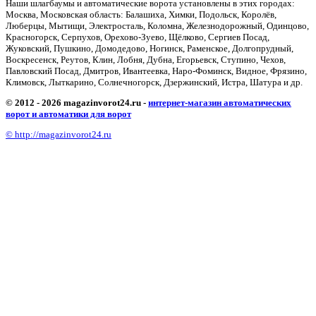
Наши шлагбаумы и автоматические ворота установлены в этих городах:
Москва, Московская область: Балашиха, Химки, Подольск, Королёв,
Люберцы, Мытищи, Электросталь, Коломна, Железнодорожный, Одинцово,
Красногорск, Серпухов, Орехово-Зуево, Щёлково, Сергиев Посад,
Жуковский, Пушкино, Домодедово, Ногинск, Раменское, Долгопрудный,
Воскресенск, Реутов, Клин, Лобня, Дубна, Егорьевск, Ступино, Чехов,
Павловский Посад, Дмитров, Ивантеевка, Наро-Фоминск, Видное, Фрязино,
Климовск, Лыткарино, Солнечногорск, Дзержинский, Истра, Шатура и др.
© 2012 - 2026 magazinvorot24.ru -
интернет-магазин автоматических
ворот и автоматики для ворот
© http://magazinvorot24.ru