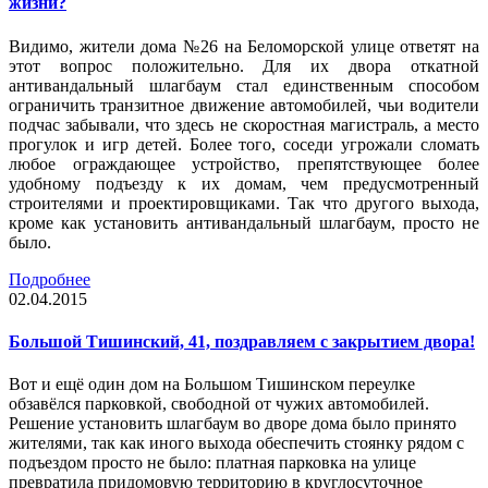
жизни?
Видимо, жители дома №26 на Беломорской улице ответят на
этот вопрос положительно. Для их двора откатной
антивандальный шлагбаум стал единственным способом
ограничить транзитное движение автомобилей, чьи водители
подчас забывали, что здесь не скоростная магистраль, а место
прогулок и игр детей. Более того, соседи угрожали сломать
любое ограждающее устройство, препятствующее более
удобному подъезду к их домам, чем предусмотренный
строителями и проектировщиками. Так что другого выхода,
кроме как установить антивандальный шлагбаум, просто не
было.
Подробнее
02.04.2015
Большой Тишинский, 41, поздравляем с закрытием двора!
Вот и ещё один дом на Большом Тишинском переулке
обзавёлся парковкой, свободной от чужих автомобилей.
Решение установить шлагбаум во дворе дома было принято
жителями, так как иного выхода обеспечить стоянку рядом с
подъездом просто не было: платная парковка на улице
превратила придомовую территорию в круглосуточное