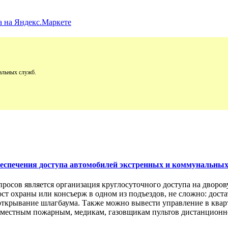
альных служб.
обеспечения доступа автомобилей экстренных и коммунальны
просов является организация круглосуточного доступа на двор
пост охраны или консъерж в одном из подъездов, не сложно: дос
открывание шлагбаума. Также можно вывести управление в кварт
м местным пожарным, медикам, газовщикам пультов дистанционно