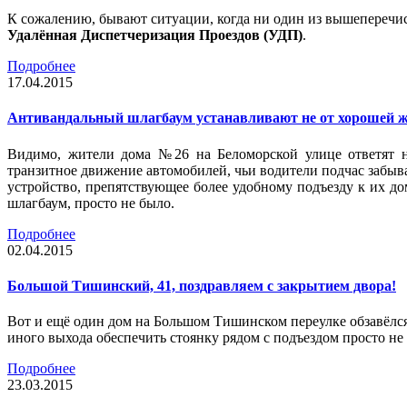
К сожалению, бывают ситуации, когда ни один из вышеперечис
Удалённая Диспетчеризация Проездов (УДП)
.
Подробнее
17.04.2015
Антивандальный шлагбаум устанавливают не от хорошей 
Видимо, жители дома №26 на Беломорской улице ответят н
транзитное движение автомобилей, чьи водители подчас забывал
устройство, препятствующее более удобному подъезду к их д
шлагбаум, просто не было.
Подробнее
02.04.2015
Большой Тишинский, 41, поздравляем с закрытием двора!
Вот и ещё один дом на Большом Тишинском переулке обзавёлся
иного выхода обеспечить стоянку рядом с подъездом просто н
Подробнее
23.03.2015