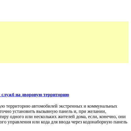
х служб на дворовую территорию
овую территорию автомобилей экстренных и коммунальных
таточно установить вызывную панель и, при желании,
иру одного или нескольких жителей дома, если, конечно, они
го управления или кода для ввода через кодонаборную панель