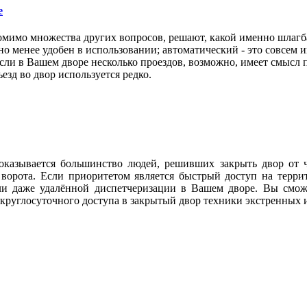
е
омимо множества других вопросов, решают, какой именно шлагб
но менее удобен в использовании; автоматический - это совсем и
и в Вашем дворе несколько проездов, возможно, имеет смысл п
езд во двор используется редко.
 оказывается большинство людей, решивших закрыть двор от 
ие ворота. Если приоритетом является быстрый доступ на тер
и даже удалённой диспетчеризации в Вашем дворе. Вы сможе
круглосуточного доступа в закрытый двор техники экстренных 