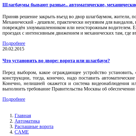
Шлагбаумы бывают разные.. автоматические, механически
Приняв решение закрыть въезд во двор шлагбаумом, жители, п
Механический - дешевле, практически неуязвим для вандалов, 
повреждён злоумышленником или неосторожным водителем. Есл
проездах с интенсивным движением и механических там, где въ
Подробнее
20.02.2015
Что установить во дворе: ворота или шлагбаум?
Перед выбором, какое ограждающее устройство установить,
конструкции, тогда, конечно, надо поставить автоматическ
Конечно, нелишней окажется и система видеонаблюдения ил
выполнить требование Правительства Москвы об обеспечении 
Подробнее
Главная
Автоматика
Распашные ворота
CAME