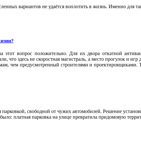
ленных вариантов не удаётся воплотить в жизнь. Именно для та
жизни?
а этот вопрос положительно. Для их двора откатной антива
и, что здесь не скоростная магистраль, а место прогулок и игр
омам, чем предусмотренный строителями и проектировщиками. Т
 парковкой, свободной от чужих автомобилей. Решение установи
е было: платная парковка на улице превратила придомовую терр