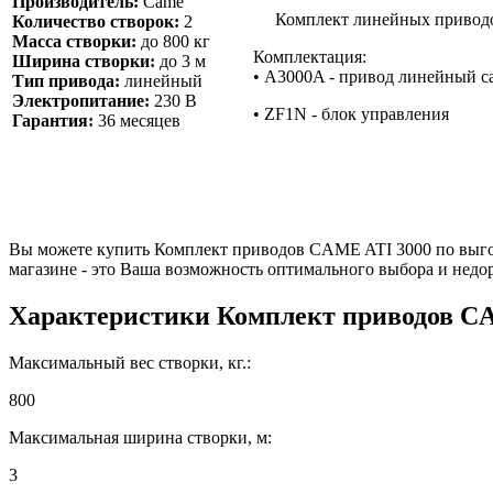
Производитель:
Came
Комплект линейных приводов д
Количество створок:
2
Масса створки:
до 800 кг
Комплектация:
Ширина створки:
до 3 м
• A3000A - привод линейный с
Тип привода:
линейный
Электропитание:
230 В
• ZF1N - блок управления
Гарантия:
36 месяцев
Вы можете купить Комплект приводов CAME ATI 3000 по выгод
магазине - это Ваша возможность оптимального выбора и недо
Характеристики
Комплект приводов C
Максимальный вес створки, кг.:
800
Максимальная ширина створки, м:
3