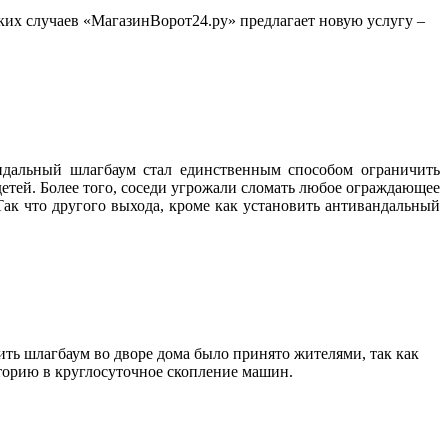
ких случаев «МагазинВорот24.ру» предлагает новую услугу –
ндальный шлагбаум стал единственным способом ограничить
 детей. Более того, соседи угрожали сломать любое ограждающее
ак что другого выхода, кроме как установить антивандальный
ть шлагбаум во дворе дома было принято жителями, так как
иторию в круглосуточное скопление машин.