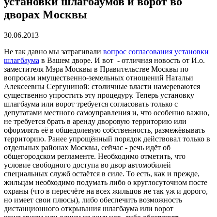
установки шлагбаумов и ворот во
дворах Москвы
30.06.2013
Не так давно мы затрагивали
вопрос согласования установки
шлагбаума
в Вашем дворе. И вот - отличная новость от И.о.
заместителя Мэра Москвы в Правительстве Москвы по
вопросам имущественно-земельных отношений Натальи
Алексеевны Сергуниной: столичные власти намереваются
существенно упростить эту процедуру. Теперь установку
шлагбаума или ворот требуется согласовать только с
депутатами местного самоуправления и, что особенно важно,
не требуется брать в аренду дворовую территорию или
оформлять её в общедолевую собственность, размежёвывать
территорию. Ранее упрощённый порядок действовал только в
отдельных районах Москвы, сейчас - речь идёт об
общегородском регламенте. Необходимо отметить, что
условие свободного доступа во двор автомобилей
специальных служб остаётся в силе. То есть, как и прежде,
жильцам необходимо подумать либо о круглосуточном посте
охраны (что в пересчёте на всех жильцов не так уж и дорого,
но имеет свои плюсы), либо обеспечить возможность
дистанционного открывания шлагбаума или ворот