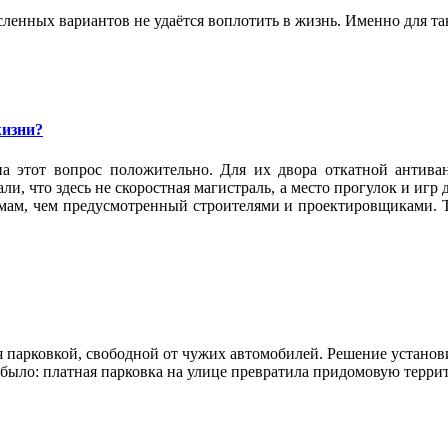
ленных вариантов не удаётся воплотить в жизнь. Именно для та
жизни?
а этот вопрос положительно. Для их двора откатной антива
и, что здесь не скоростная магистраль, а место прогулок и игр
омам, чем предусмотренный строителями и проектировщиками. Т
 парковкой, свободной от чужих автомобилей. Решение установи
е было: платная парковка на улице превратила придомовую терр