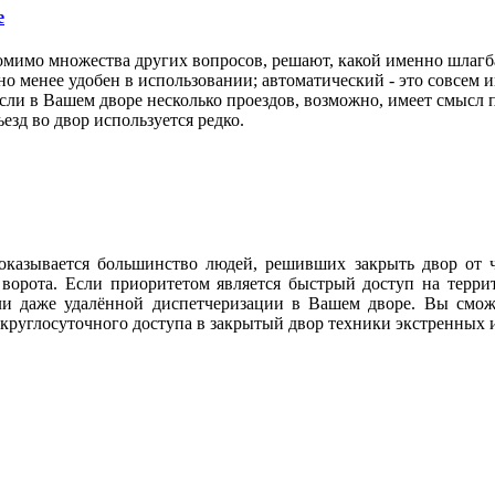
е
омимо множества других вопросов, решают, какой именно шлагб
но менее удобен в использовании; автоматический - это совсем и
и в Вашем дворе несколько проездов, возможно, имеет смысл п
езд во двор используется редко.
 оказывается большинство людей, решивших закрыть двор от 
ие ворота. Если приоритетом является быстрый доступ на тер
и даже удалённой диспетчеризации в Вашем дворе. Вы сможе
круглосуточного доступа в закрытый двор техники экстренных 