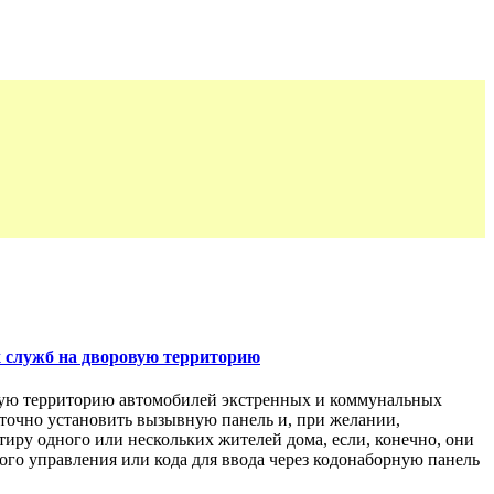
х служб на дворовую территорию
овую территорию автомобилей экстренных и коммунальных
таточно установить вызывную панель и, при желании,
иру одного или нескольких жителей дома, если, конечно, они
го управления или кода для ввода через кодонаборную панель