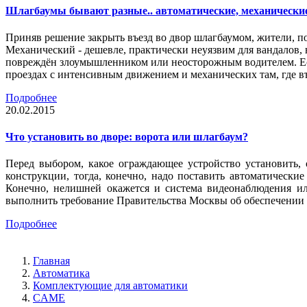
Шлагбаумы бывают разные.. автоматические, механически
Приняв решение закрыть въезд во двор шлагбаумом, жители, п
Механический - дешевле, практически неуязвим для вандалов, 
повреждён злоумышленником или неосторожным водителем. Есл
проездах с интенсивным движением и механических там, где въ
Подробнее
20.02.2015
Что установить во дворе: ворота или шлагбаум?
Перед выбором, какое ограждающее устройство установить,
конструкции, тогда, конечно, надо поставить автоматическ
Конечно, нелишней окажется и система видеонаблюдения ил
выполнить требование Правительства Москвы об обеспечении 
Подробнее
Главная
Автоматика
Комплектующие для автоматики
CAME