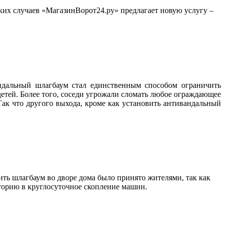
ких случаев «МагазинВорот24.ру» предлагает новую услугу –
ндальный шлагбаум стал единственным способом ограничить
 детей. Более того, соседи угрожали сломать любое ограждающее
ак что другого выхода, кроме как установить антивандальный
ть шлагбаум во дворе дома было принято жителями, так как
иторию в круглосуточное скопление машин.