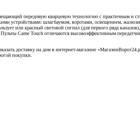
мещающий передовую кварцевую технологию с практичным и сти
ими устройствами: шлагбаумом, воротами, освещением, жалюзи, 
ьзует или красный световой сигнал (для первого ряда каналов),
 Пульты Came Touch отличаются высокоэффективным передатчик
казать доставку на дом в интернет-магазине «МагазинВорот24.
рогой покупки.