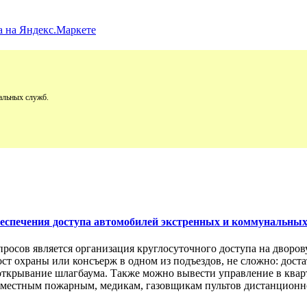
альных служб.
обеспечения доступа автомобилей экстренных и коммунальны
просов является организация круглосуточного доступа на двор
пост охраны или консъерж в одном из подъездов, не сложно: дос
открывание шлагбаума. Также можно вывести управление в кварт
м местным пожарным, медикам, газовщикам пультов дистанционно