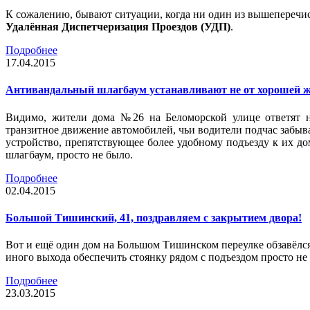
К сожалению, бывают ситуации, когда ни один из вышеперечис
Удалённая Диспетчеризация Проездов (УДП)
.
Подробнее
17.04.2015
Антивандальный шлагбаум устанавливают не от хорошей 
Видимо, жители дома №26 на Беломорской улице ответят н
транзитное движение автомобилей, чьи водители подчас забывал
устройство, препятствующее более удобному подъезду к их д
шлагбаум, просто не было.
Подробнее
02.04.2015
Большой Тишинский, 41, поздравляем с закрытием двора!
Вот и ещё один дом на Большом Тишинском переулке обзавёлся
иного выхода обеспечить стоянку рядом с подъездом просто н
Подробнее
23.03.2015